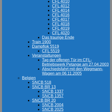
CFL 4010
CFL 4012
CFL 4014
CFL 4016
CFL 4017
CFL 4018
CFL 4019
CFL 4020
Das traurige Ende
Train 1900
Dampflok 5519
CFL 5519
Veranstaltungen
Tag der offenen Tür im CFL-
Betriebswerk Petange am 27.04.2003
Abschiedsfahrt mit den Wegmann-
Wagen am 06.11.2005
Belgien
SNCB 518
SNCB BR 13
SNCB 1337
SNCB 1357
SNCB BR 20
SNCB 2004
SNCB 2025