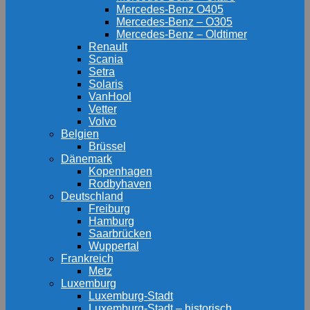
Mercedes-Benz O405
Mercedes-Benz – O305
Mercedes-Benz – Oldtimer
Renault
Scania
Setra
Solaris
VanHool
Vetter
Volvo
Belgien
Brüssel
Dänemark
Kopenhagen
Rodbyhaven
Deutschland
Freiburg
Hamburg
Saarbrücken
Wuppertal
Frankreich
Metz
Luxemburg
Luxemburg-Stadt
Luxemburg-Stadt – historisch