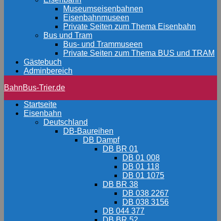
Museumseisenbahnen
Eisenbahnmuseen
Private Seiten zum Thema Eisenbahn
Bus und Tram
Bus- und Trammuseen
Private Seiten zum Thema BUS und TRAM
Gästebuch
Adminbereich
BahnBus-Trier.de
Startseite
Eisenbahn
Deutschland
DB-Baureihen
DB Dampf
DB BR 01
DB 01 008
DB 01 118
DB 01 1075
DB BR 38
DB 038 2267
DB 038 3156
DB 044 377
DB BR 52