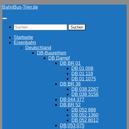
Zum
BahnBus-Trier.de
Inhalt
springen
Suchen
nach:
Startseite
Eisenbahn
Deutschland
DB-Baureihen
DB Dampf
DB BR 01
DB 01 008
DB 01 118
DB 01 1075
DB BR 38
DB 038 2267
DB 038 3156
DB 044 377
DB BR 52
DB 052 988
DB 052 1360
DB 052 8012
DB 053 075