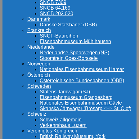
SNCB 7309
SNCB 64.169
SNCB 202 020
Dänemark
Danske Statsbaner (DSB)
Frankreich
SNCF-Baureihen
Eisenbahnmuseum Mühlhausen
Niederlande
Nederlandse Spoorwegen (NS)
Stoomtrein Goes-Borssele
Norwegen
Nationales Eisenbahnmuseum Hamar
Österreich
Österreichische Bundesbahnen (ÖBB)
Schweden
Statens Järnvägar (SJ)
Eisenbahnmuseum Grangesberg
Nationales Eisenbahnmuseum Gävle
Skanska Järnvägar (Brösarp <--> St. Olof)
Schweiz
Schweiz allgemein
Verkehrshaus Luzern
Vereinigtes Königreich
British Railway Museum, York