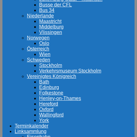
Busse der CFL
Bus 34
Niederlande
Maastricht
Middelburg
Vlissingen
Norwegen
Oslo
Österreich
Wien
Schweden
Stockholm
Verkehrsmuseum Stockholm
Vereinigtes Königreich
Bath
Edinburg
Folkestone
Henley-on-Thames
Hereford
Oxford
Wallingford
York
Terminkalender
Linksammlung
Eisenbahn