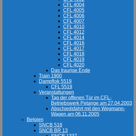
CFL 4004
CFL 4005
CFL 4006
CFL 4007
CFL 4010
CFL 4012
CFL 4014
CFL 4016
CFL 4017
CFL 4018
CFL 4019
CFL 4020
Das traurige Ende
Train 1900
Dampflok 5519
CFL 5519
Veranstaltungen
Tag der offenen Tür im CFL-
Betriebswerk Petange am 27.04.2003
Abschiedsfahrt mit den Wegmann-
Wagen am 06.11.2005
Belgien
SNCB 518
SNCB BR 13
SNCB 1337