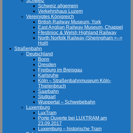
Schweiz
Schweiz allgemein
Verkehrshaus Luzern
Vereinigtes Königreich
British Railway Museum, York
East Anglian Railway Museum, Chappel
Ffestinioc & Welsh Highland Railway
North Norfolk Railway (Sheringham <-->
Holt)
Straßenbahn
Deutschland
Bonn
Dresden
Freiburg im Breisgau
Karlsruhe
Köln – Straßenbahnmuseum Köln-
Thielenbruch
Saarbahn
Stuttgart
Wuppertal – Schwebebahn
Luxemburg
LuxTram
Porte Ouverte bei LUXTRAM am
23.09.2017
Luxemburg – historische Tram