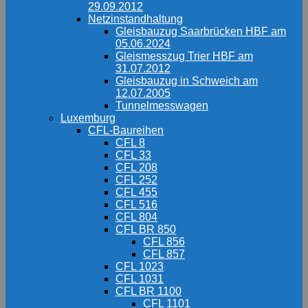
29.09.2012
Netzinstandhaltung
Gleisbauzug Saarbrücken HBF am
05.06.2024
Gleismesszug Trier HBF am
31.07.2012
Gleisbauzug in Schweich am
12.07.2005
Tunnelmesswagen
Luxemburg
CFL-Baureihen
CFL 8
CFL 33
CFL 208
CFL 252
CFL 455
CFL 516
CFL 804
CFL BR 850
CFL 856
CFL 857
CFL 1023
CFL 1031
CFL BR 1100
CFL 1101