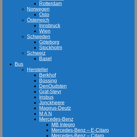
Rotterdam
Norwegen
Oslo
Österreich
Innsbruck
Wien
Schweden
Göteborg
Stockholm
Schweiz
Basel
Bus
Hersteller
Berkhof
Büssing
DenOudsten
Gräf-Steyr
Irisbus
Jonckheere
Magirus-Deutz
M A N
Mercedes-Benz
MB Integro
Mercedes-Benz – E-Citaro
Mercedes-Benz – Citaro