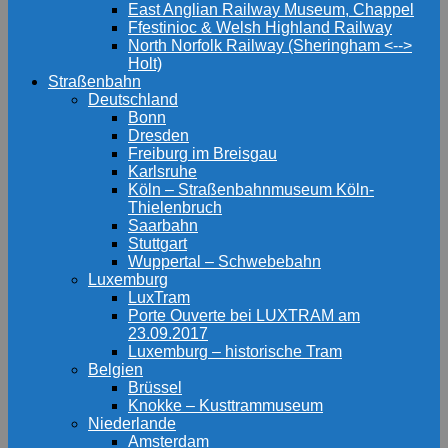
East Anglian Railway Museum, Chappel
Ffestinioc & Welsh Highland Railway
North Norfolk Railway (Sheringham <-->
Holt)
Straßenbahn
Deutschland
Bonn
Dresden
Freiburg im Breisgau
Karlsruhe
Köln – Straßenbahnmuseum Köln-
Thielenbruch
Saarbahn
Stuttgart
Wuppertal – Schwebebahn
Luxemburg
LuxTram
Porte Ouverte bei LUXTRAM am
23.09.2017
Luxemburg – historische Tram
Belgien
Brüssel
Knokke – Kusttrammuseum
Niederlande
Amsterdam