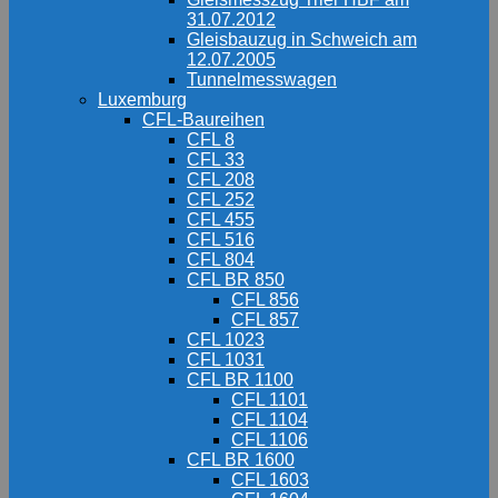
31.07.2012
Gleisbauzug in Schweich am
12.07.2005
Tunnelmesswagen
Luxemburg
CFL-Baureihen
CFL 8
CFL 33
CFL 208
CFL 252
CFL 455
CFL 516
CFL 804
CFL BR 850
CFL 856
CFL 857
CFL 1023
CFL 1031
CFL BR 1100
CFL 1101
CFL 1104
CFL 1106
CFL BR 1600
CFL 1603