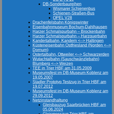
DB-Sonderbaureihen
Wismarer Schienenbus
Schienen-Straßen-Bus
OPEL V28
Drachenfelsbahn Königswinter
Eisenbahnmuseum Bochum-Dahlhausen
Harzer Schmalspurbahn – Brockenbahn
Harzer Schmalspurbahn – Harzquerbahn
Kandertalbahn, Kandern <--> Haltingen
Küsteneisenbahn Ostfriesland (Norden <-->
Dornum)
Ostertalbahn, Ottweiler <--> Schwarzerden
Wutachtalbahn (Sauschwänzlebahn)
Blumberg <--> Weizen
TEE in Trier HBF am 31.05.2009
Museumsfest im DB-Museum Koblenz am
19.05.2007
Stadler Prototyp Testzug in Trier HBF am
19.07.2012
Museumsfest im DB-Museum Koblenz am
29.09.2012
Netzinstandhaltung
Gleisbauzug Saarbrücken HBF am
05.06.2024
Gleismesszug Trier HBF am