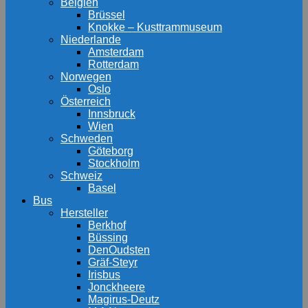
Belgien
Brüssel
Knokke – Kusttrammuseum
Niederlande
Amsterdam
Rotterdam
Norwegen
Oslo
Österreich
Innsbruck
Wien
Schweden
Göteborg
Stockholm
Schweiz
Basel
Bus
Hersteller
Berkhof
Büssing
DenOudsten
Gräf-Steyr
Irisbus
Jonckheere
Magirus-Deutz