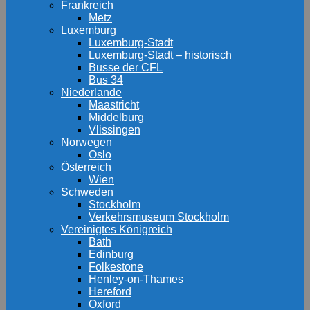
Frankreich
Metz
Luxemburg
Luxemburg-Stadt
Luxemburg-Stadt – historisch
Busse der CFL
Bus 34
Niederlande
Maastricht
Middelburg
Vlissingen
Norwegen
Oslo
Österreich
Wien
Schweden
Stockholm
Verkehrsmuseum Stockholm
Vereinigtes Königreich
Bath
Edinburg
Folkestone
Henley-on-Thames
Hereford
Oxford