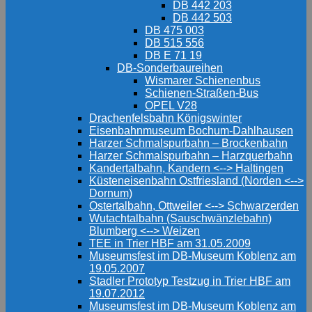
DB 442 203
DB 442 503
DB 475 003
DB 515 556
DB E 71 19
DB-Sonderbaureihen
Wismarer Schienenbus
Schienen-Straßen-Bus
OPEL V28
Drachenfelsbahn Königswinter
Eisenbahnmuseum Bochum-Dahlhausen
Harzer Schmalspurbahn – Brockenbahn
Harzer Schmalspurbahn – Harzquerbahn
Kandertalbahn, Kandern <--> Haltingen
Küsteneisenbahn Ostfriesland (Norden <-->
Dornum)
Ostertalbahn, Ottweiler <--> Schwarzerden
Wutachtalbahn (Sauschwänzlebahn)
Blumberg <--> Weizen
TEE in Trier HBF am 31.05.2009
Museumsfest im DB-Museum Koblenz am
19.05.2007
Stadler Prototyp Testzug in Trier HBF am
19.07.2012
Museumsfest im DB-Museum Koblenz am