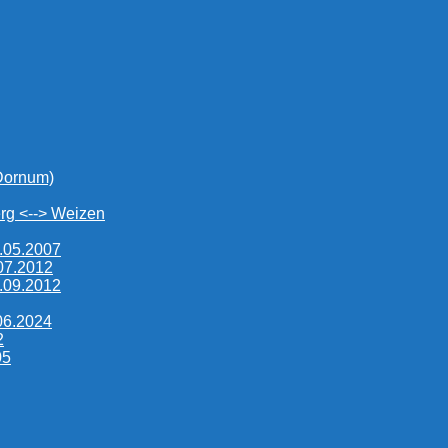
 Dornum)
rg <--> Weizen
.05.2007
.07.2012
.09.2012
06.2024
2
05