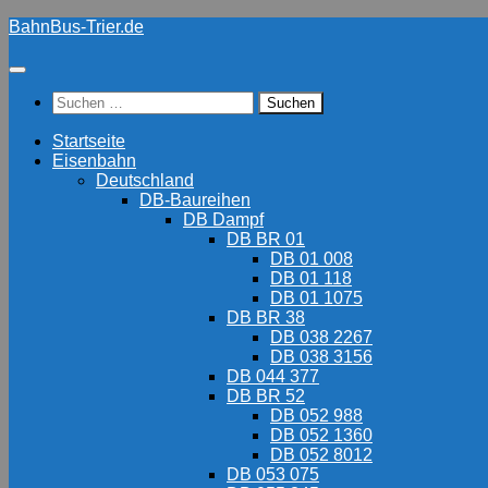
Zum
BahnBus-Trier.de
Inhalt
springen
Suchen
nach:
Startseite
Eisenbahn
Deutschland
DB-Baureihen
DB Dampf
DB BR 01
DB 01 008
DB 01 118
DB 01 1075
DB BR 38
DB 038 2267
DB 038 3156
DB 044 377
DB BR 52
DB 052 988
DB 052 1360
DB 052 8012
DB 053 075