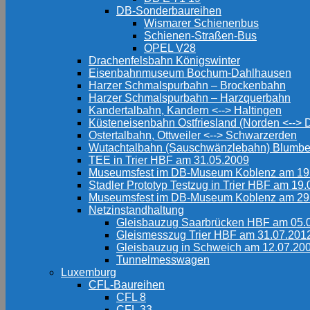
DB-Sonderbaureihen
Wismarer Schienenbus
Schienen-Straßen-Bus
OPEL V28
Drachenfelsbahn Königswinter
Eisenbahnmuseum Bochum-Dahlhausen
Harzer Schmalspurbahn – Brockenbahn
Harzer Schmalspurbahn – Harzquerbahn
Kandertalbahn, Kandern <--> Haltingen
Küsteneisenbahn Ostfriesland (Norden <-->
Ostertalbahn, Ottweiler <--> Schwarzerden
Wutachtalbahn (Sauschwänzlebahn) Blumbe
TEE in Trier HBF am 31.05.2009
Museumsfest im DB-Museum Koblenz am 19
Stadler Prototyp Testzug in Trier HBF am 19
Museumsfest im DB-Museum Koblenz am 29
Netzinstandhaltung
Gleisbauzug Saarbrücken HBF am 05.
Gleismesszug Trier HBF am 31.07.201
Gleisbauzug in Schweich am 12.07.20
Tunnelmesswagen
Luxemburg
CFL-Baureihen
CFL 8
CFL 33