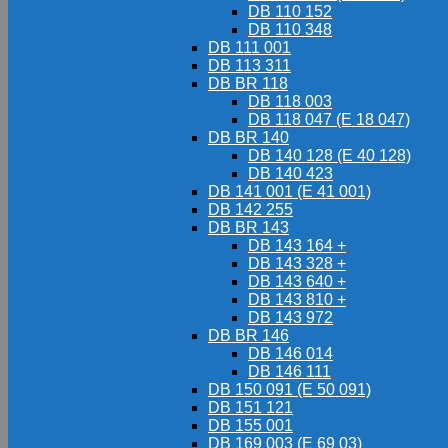
DB 110 152
DB 110 348
DB 111 001
DB 113 311
DB BR 118
DB 118 003
DB 118 047 (E 18 047)
DB BR 140
DB 140 128 (E 40 128)
DB 140 423
DB 141 001 (E 41 001)
DB 142 255
DB BR 143
DB 143 164 +
DB 143 328 +
DB 143 640 +
DB 143 810 +
DB 143 972
DB BR 146
DB 146 014
DB 146 111
DB 150 091 (E 50 091)
DB 151 121
DB 155 001
DB 169 003 (E 69 03)