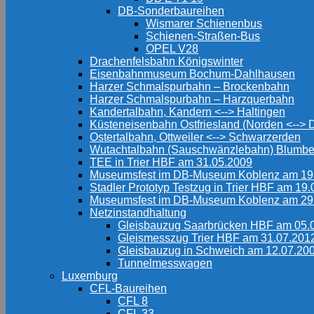
DB-Sonderbaureihen
Wismarer Schienenbus
Schienen-Straßen-Bus
OPEL V28
Drachenfelsbahn Königswinter
Eisenbahnmuseum Bochum-Dahlhausen
Harzer Schmalspurbahn – Brockenbahn
Harzer Schmalspurbahn – Harzquerbahn
Kandertalbahn, Kandern <--> Haltingen
Küsteneisenbahn Ostfriesland (Norden <-->
Ostertalbahn, Ottweiler <--> Schwarzerden
Wutachtalbahn (Sauschwänzlebahn) Blumbe
TEE in Trier HBF am 31.05.2009
Museumsfest im DB-Museum Koblenz am 19
Stadler Prototyp Testzug in Trier HBF am 19
Museumsfest im DB-Museum Koblenz am 29
Netzinstandhaltung
Gleisbauzug Saarbrücken HBF am 05.
Gleismesszug Trier HBF am 31.07.201
Gleisbauzug in Schweich am 12.07.20
Tunnelmesswagen
Luxemburg
CFL-Baureihen
CFL 8
CFL 33