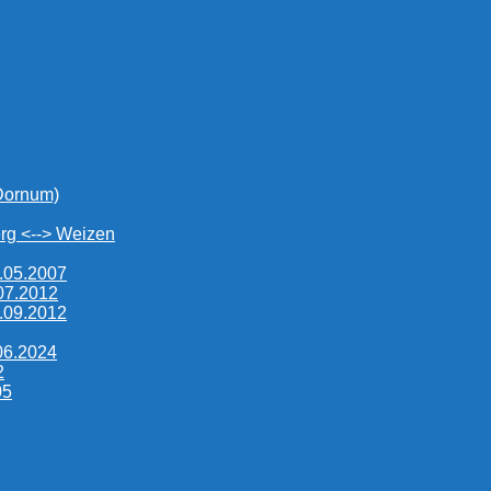
 Dornum)
rg <--> Weizen
.05.2007
.07.2012
.09.2012
06.2024
2
05