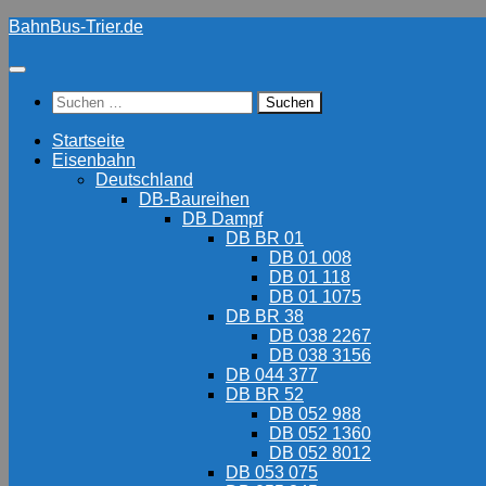
Zum
BahnBus-Trier.de
Inhalt
springen
Suchen
nach:
Startseite
Eisenbahn
Deutschland
DB-Baureihen
DB Dampf
DB BR 01
DB 01 008
DB 01 118
DB 01 1075
DB BR 38
DB 038 2267
DB 038 3156
DB 044 377
DB BR 52
DB 052 988
DB 052 1360
DB 052 8012
DB 053 075