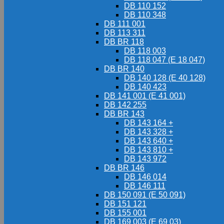
DB 110 152
DB 110 348
DB 111 001
DB 113 311
DB BR 118
DB 118 003
DB 118 047 (E 18 047)
DB BR 140
DB 140 128 (E 40 128)
DB 140 423
DB 141 001 (E 41 001)
DB 142 255
DB BR 143
DB 143 164 +
DB 143 328 +
DB 143 640 +
DB 143 810 +
DB 143 972
DB BR 146
DB 146 014
DB 146 111
DB 150 091 (E 50 091)
DB 151 121
DB 155 001
DB 169 003 (E 69 03)