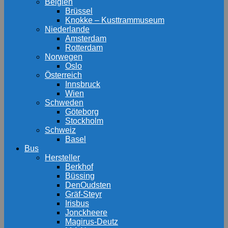
Belgien
Brüssel
Knokke – Kusttrammuseum
Niederlande
Amsterdam
Rotterdam
Norwegen
Oslo
Österreich
Innsbruck
Wien
Schweden
Göteborg
Stockholm
Schweiz
Basel
Bus
Hersteller
Berkhof
Büssing
DenOudsten
Gräf-Steyr
Irisbus
Jonckheere
Magirus-Deutz