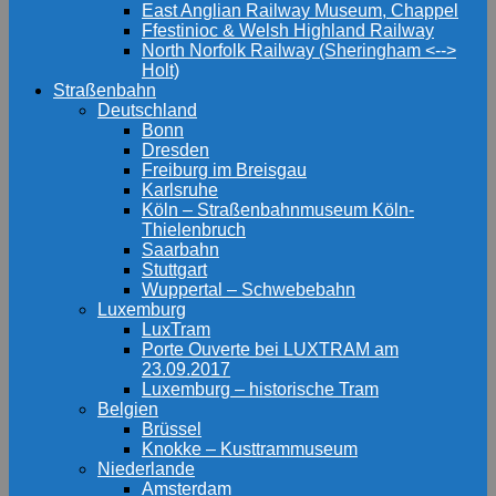
East Anglian Railway Museum, Chappel
Ffestinioc & Welsh Highland Railway
North Norfolk Railway (Sheringham <-->
Holt)
Straßenbahn
Deutschland
Bonn
Dresden
Freiburg im Breisgau
Karlsruhe
Köln – Straßenbahnmuseum Köln-
Thielenbruch
Saarbahn
Stuttgart
Wuppertal – Schwebebahn
Luxemburg
LuxTram
Porte Ouverte bei LUXTRAM am
23.09.2017
Luxemburg – historische Tram
Belgien
Brüssel
Knokke – Kusttrammuseum
Niederlande
Amsterdam