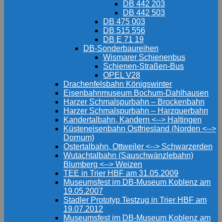
DB 442 203
DB 442 503
DB 475 003
DB 515 556
DB E 71 19
DB-Sonderbaureihen
Wismarer Schienenbus
Schienen-Straßen-Bus
OPEL V28
Drachenfelsbahn Königswinter
Eisenbahnmuseum Bochum-Dahlhausen
Harzer Schmalspurbahn – Brockenbahn
Harzer Schmalspurbahn – Harzquerbahn
Kandertalbahn, Kandern <--> Haltingen
Küsteneisenbahn Ostfriesland (Norden <-->
Dornum)
Ostertalbahn, Ottweiler <--> Schwarzerden
Wutachtalbahn (Sauschwänzlebahn)
Blumberg <--> Weizen
TEE in Trier HBF am 31.05.2009
Museumsfest im DB-Museum Koblenz am
19.05.2007
Stadler Prototyp Testzug in Trier HBF am
19.07.2012
Museumsfest im DB-Museum Koblenz am