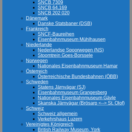
SNCB 7309
SNCB 64.169
SNCB 202 020
Dänemark
Danske Statsbaner (DSB)
Frankreich
SNCF-Baureihen
Eisenbahnmuseum Mühlhausen
Niederlande
Nederlandse Spoorwegen (NS)
Stoomtrein Goes-Borssele
Norwegen
Nationales Eisenbahnmuseum Hamar
Österreich
Österreichische Bundesbahnen (ÖBB)
Schweden
Statens Järnvägar (SJ)
Eisenbahnmuseum Grangesberg
Nationales Eisenbahnmuseum Gävle
Skanska Järnvägar (Brösarp <--> St. Olof)
Schweiz
Schweiz allgemein
Verkehrshaus Luzern
Vereinigtes Königreich
British Railway Museum, York