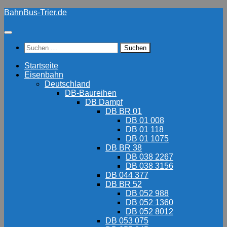
Zum
BahnBus-Trier.de
Inhalt
springen
Suchen
nach:
Startseite
Eisenbahn
Deutschland
DB-Baureihen
DB Dampf
DB BR 01
DB 01 008
DB 01 118
DB 01 1075
DB BR 38
DB 038 2267
DB 038 3156
DB 044 377
DB BR 52
DB 052 988
DB 052 1360
DB 052 8012
DB 053 075