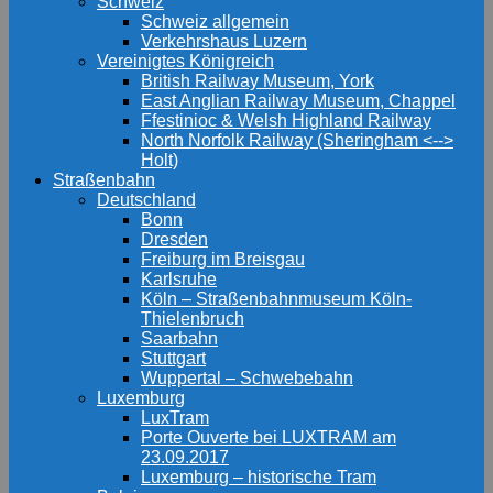
Schweiz
Schweiz allgemein
Verkehrshaus Luzern
Vereinigtes Königreich
British Railway Museum, York
East Anglian Railway Museum, Chappel
Ffestinioc & Welsh Highland Railway
North Norfolk Railway (Sheringham <-->
Holt)
Straßenbahn
Deutschland
Bonn
Dresden
Freiburg im Breisgau
Karlsruhe
Köln – Straßenbahnmuseum Köln-
Thielenbruch
Saarbahn
Stuttgart
Wuppertal – Schwebebahn
Luxemburg
LuxTram
Porte Ouverte bei LUXTRAM am
23.09.2017
Luxemburg – historische Tram