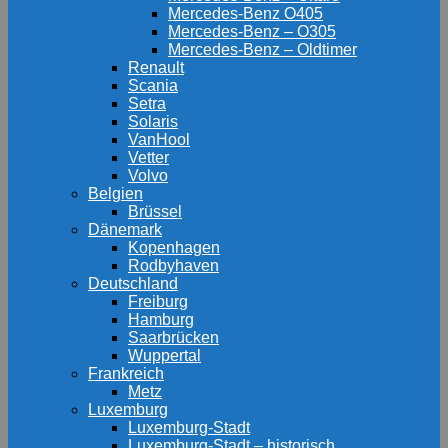
Mercedes-Benz O405
Mercedes-Benz – O305
Mercedes-Benz – Oldtimer
Renault
Scania
Setra
Solaris
VanHool
Vetter
Volvo
Belgien
Brüssel
Dänemark
Kopenhagen
Rodbyhaven
Deutschland
Freiburg
Hamburg
Saarbrücken
Wuppertal
Frankreich
Metz
Luxemburg
Luxemburg-Stadt
Luxemburg-Stadt – historisch