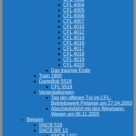
CFL 4004
CFL 4005
CFL 4006
CFL 4007
CFL 4010
CFL 4012
CFL 4014
CFL 4016
CFL 4017
CFL 4018
CFL 4019
CFL 4020
Das traurige Ende
Train 1900
Dampflok 5519
CFL 5519
Veranstaltungen
Tag der offenen Tür im CFL-
Betriebswerk Petange am 27.04.2003
Abschiedsfahrt mit den Wegmann-
Wagen am 06.11.2005
Belgien
SNCB 518
SNCB BR 13
SNCB 1337