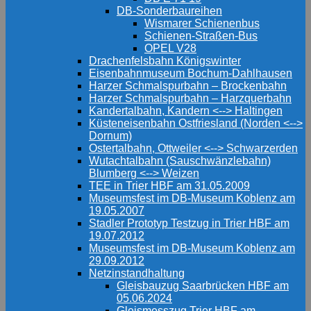
DB-Sonderbaureihen
Wismarer Schienenbus
Schienen-Straßen-Bus
OPEL V28
Drachenfelsbahn Königswinter
Eisenbahnmuseum Bochum-Dahlhausen
Harzer Schmalspurbahn – Brockenbahn
Harzer Schmalspurbahn – Harzquerbahn
Kandertalbahn, Kandern <--> Haltingen
Küsteneisenbahn Ostfriesland (Norden <-->
Dornum)
Ostertalbahn, Ottweiler <--> Schwarzerden
Wutachtalbahn (Sauschwänzlebahn)
Blumberg <--> Weizen
TEE in Trier HBF am 31.05.2009
Museumsfest im DB-Museum Koblenz am
19.05.2007
Stadler Prototyp Testzug in Trier HBF am
19.07.2012
Museumsfest im DB-Museum Koblenz am
29.09.2012
Netzinstandhaltung
Gleisbauzug Saarbrücken HBF am
05.06.2024
Gleismesszug Trier HBF am