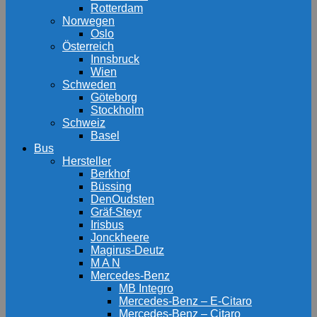
Rotterdam
Norwegen
Oslo
Österreich
Innsbruck
Wien
Schweden
Göteborg
Stockholm
Schweiz
Basel
Bus
Hersteller
Berkhof
Büssing
DenOudsten
Gräf-Steyr
Irisbus
Jonckheere
Magirus-Deutz
M A N
Mercedes-Benz
MB Integro
Mercedes-Benz – E-Citaro
Mercedes-Benz – Citaro