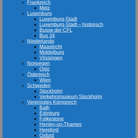
Frankreich
Metz
Luxemburg
Luxemburg-Stadt
Luxemburg-Stadt – historisch
Busse der CFL
Bus 34
Niederlande
Maastricht
Middelburg
Vlissingen
Norwegen
Oslo
Österreich
Wien
Schweden
Stockholm
Verkehrsmuseum Stockholm
Vereinigtes Königreich
Bath
Edinburg
Folkestone
Henley-on-Thames
Hereford
Oxford