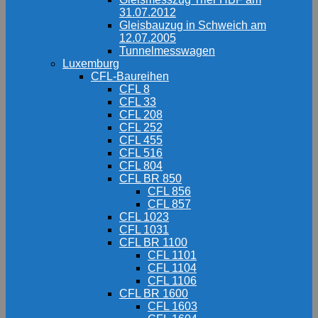
31.07.2012
Gleisbauzug in Schweich am
12.07.2005
Tunnelmesswagen
Luxemburg
CFL-Baureihen
CFL 8
CFL 33
CFL 208
CFL 252
CFL 455
CFL 516
CFL 804
CFL BR 850
CFL 856
CFL 857
CFL 1023
CFL 1031
CFL BR 1100
CFL 1101
CFL 1104
CFL 1106
CFL BR 1600
CFL 1603