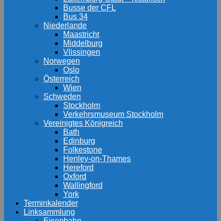
Busse der CFL
Bus 34
Niederlande
Maastricht
Middelburg
Vlissingen
Norwegen
Oslo
Österreich
Wien
Schweden
Stockholm
Verkehrsmuseum Stockholm
Vereinigtes Königreich
Bath
Edinburg
Folkestone
Henley-on-Thames
Hereford
Oxford
Wallingford
York
Terminkalender
Linksammlung
Eisenbahn