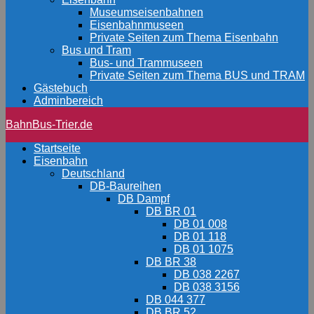
Museumseisenbahnen
Eisenbahnmuseen
Private Seiten zum Thema Eisenbahn
Bus und Tram
Bus- und Trammuseen
Private Seiten zum Thema BUS und TRAM
Gästebuch
Adminbereich
BahnBus-Trier.de
Startseite
Eisenbahn
Deutschland
DB-Baureihen
DB Dampf
DB BR 01
DB 01 008
DB 01 118
DB 01 1075
DB BR 38
DB 038 2267
DB 038 3156
DB 044 377
DB BR 52