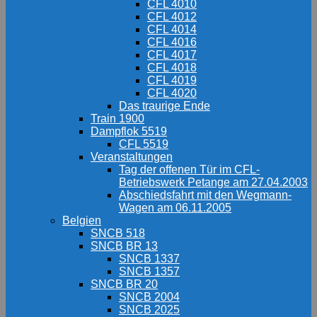
CFL 4010
CFL 4012
CFL 4014
CFL 4016
CFL 4017
CFL 4018
CFL 4019
CFL 4020
Das traurige Ende
Train 1900
Dampflok 5519
CFL 5519
Veranstaltungen
Tag der offenen Tür im CFL-
Betriebswerk Petange am 27.04.2003
Abschiedsfahrt mit den Wegmann-
Wagen am 06.11.2005
Belgien
SNCB 518
SNCB BR 13
SNCB 1337
SNCB 1357
SNCB BR 20
SNCB 2004
SNCB 2025