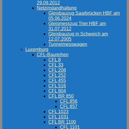
29.09.2012
Netzinstandhaltung
Gleisbauzug Saarbrücken HBF am
05.06.2024
Gleismesszug Trier HBF am
31.07.2012
Gleisbauzug in Schweich am
12.07.2005
Tunnelmesswagen
Luxemburg
CFL-Baureihen
CFL 8
CFL 33
CFL 208
CFL 252
CFL 455
CFL 516
CFL 804
CFL BR 850
CFL 856
CFL 857
CFL 1023
CFL 1031
CFL BR 1100
CFL 1101