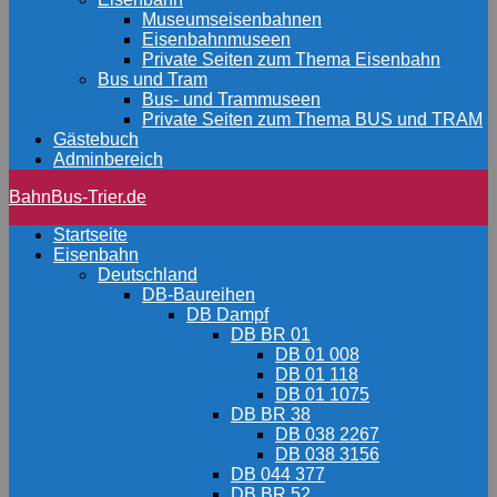
Museumseisenbahnen
Eisenbahnmuseen
Private Seiten zum Thema Eisenbahn
Bus und Tram
Bus- und Trammuseen
Private Seiten zum Thema BUS und TRAM
Gästebuch
Adminbereich
BahnBus-Trier.de
Startseite
Eisenbahn
Deutschland
DB-Baureihen
DB Dampf
DB BR 01
DB 01 008
DB 01 118
DB 01 1075
DB BR 38
DB 038 2267
DB 038 3156
DB 044 377
DB BR 52