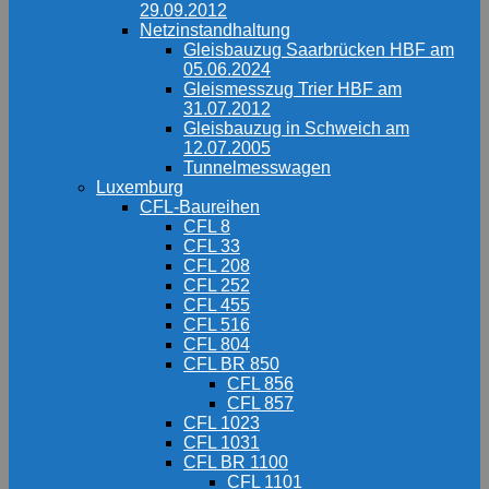
29.09.2012
Netzinstandhaltung
Gleisbauzug Saarbrücken HBF am
05.06.2024
Gleismesszug Trier HBF am
31.07.2012
Gleisbauzug in Schweich am
12.07.2005
Tunnelmesswagen
Luxemburg
CFL-Baureihen
CFL 8
CFL 33
CFL 208
CFL 252
CFL 455
CFL 516
CFL 804
CFL BR 850
CFL 856
CFL 857
CFL 1023
CFL 1031
CFL BR 1100
CFL 1101