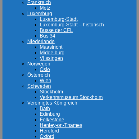
Frankreich
Metz
Luxemburg
Luxemburg-Stadt
Luxemburg-Stadt – historisch
Busse der CFL
Bus 34
Niederlande
Maastricht
Middelburg
Vlissingen
Norwegen
Oslo
Österreich
Wien
Schweden
Stockholm
Verkehrsmuseum Stockholm
Vereinigtes Königreich
Bath
Edinburg
Folkestone
Henley-on-Thames
Hereford
Oxford