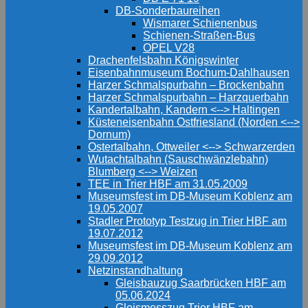
DB-Sonderbaureihen
Wismarer Schienenbus
Schienen-Straßen-Bus
OPEL V28
Drachenfelsbahn Königswinter
Eisenbahnmuseum Bochum-Dahlhausen
Harzer Schmalspurbahn – Brockenbahn
Harzer Schmalspurbahn – Harzquerbahn
Kandertalbahn, Kandern <--> Haltingen
Küsteneisenbahn Ostfriesland (Norden <-->
Dornum)
Ostertalbahn, Ottweiler <--> Schwarzerden
Wutachtalbahn (Sauschwänzlebahn)
Blumberg <--> Weizen
TEE in Trier HBF am 31.05.2009
Museumsfest im DB-Museum Koblenz am
19.05.2007
Stadler Prototyp Testzug in Trier HBF am
19.07.2012
Museumsfest im DB-Museum Koblenz am
29.09.2012
Netzinstandhaltung
Gleisbauzug Saarbrücken HBF am
05.06.2024
Gleismesszug Trier HBF am