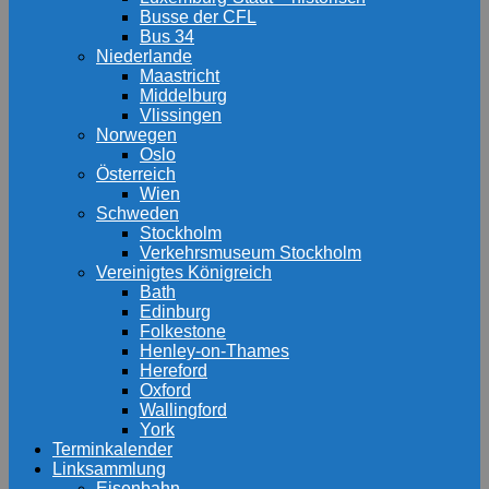
Busse der CFL
Bus 34
Niederlande
Maastricht
Middelburg
Vlissingen
Norwegen
Oslo
Österreich
Wien
Schweden
Stockholm
Verkehrsmuseum Stockholm
Vereinigtes Königreich
Bath
Edinburg
Folkestone
Henley-on-Thames
Hereford
Oxford
Wallingford
York
Terminkalender
Linksammlung
Eisenbahn