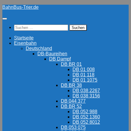
Zum
BahnBus-Trier.de
Inhalt
springen
Suchen
nach:
Startseite
Eisenbahn
Deutschland
DB-Baureihen
DB Dampf
DB BR 01
DB 01 008
DB 01 118
DB 01 1075
DB BR 38
DB 038 2267
DB 038 3156
DB 044 377
DB BR 52
DB 052 988
DB 052 1360
DB 052 8012
DB 053 075