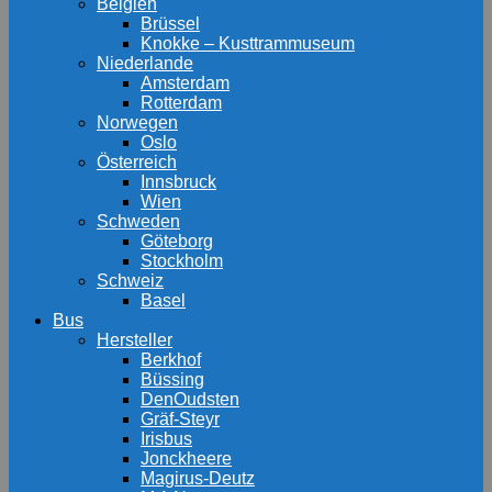
Belgien
Brüssel
Knokke – Kusttrammuseum
Niederlande
Amsterdam
Rotterdam
Norwegen
Oslo
Österreich
Innsbruck
Wien
Schweden
Göteborg
Stockholm
Schweiz
Basel
Bus
Hersteller
Berkhof
Büssing
DenOudsten
Gräf-Steyr
Irisbus
Jonckheere
Magirus-Deutz