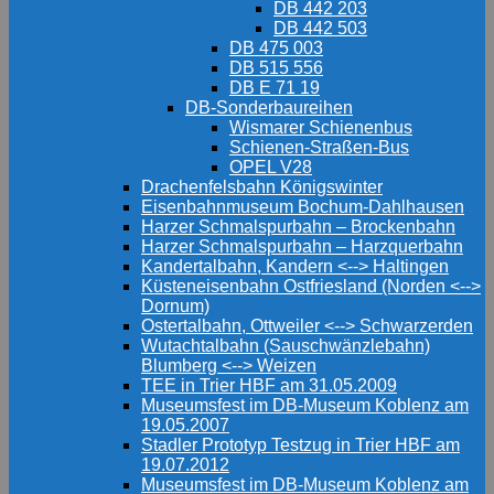
DB 442 203
DB 442 503
DB 475 003
DB 515 556
DB E 71 19
DB-Sonderbaureihen
Wismarer Schienenbus
Schienen-Straßen-Bus
OPEL V28
Drachenfelsbahn Königswinter
Eisenbahnmuseum Bochum-Dahlhausen
Harzer Schmalspurbahn – Brockenbahn
Harzer Schmalspurbahn – Harzquerbahn
Kandertalbahn, Kandern <--> Haltingen
Küsteneisenbahn Ostfriesland (Norden <-->
Dornum)
Ostertalbahn, Ottweiler <--> Schwarzerden
Wutachtalbahn (Sauschwänzlebahn)
Blumberg <--> Weizen
TEE in Trier HBF am 31.05.2009
Museumsfest im DB-Museum Koblenz am
19.05.2007
Stadler Prototyp Testzug in Trier HBF am
19.07.2012
Museumsfest im DB-Museum Koblenz am