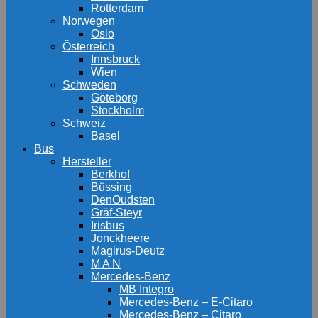
Rotterdam
Norwegen
Oslo
Österreich
Innsbruck
Wien
Schweden
Göteborg
Stockholm
Schweiz
Basel
Bus
Hersteller
Berkhof
Büssing
DenOudsten
Gräf-Steyr
Irisbus
Jonckheere
Magirus-Deutz
M A N
Mercedes-Benz
MB Integro
Mercedes-Benz – E-Citaro
Mercedes-Benz – Citaro