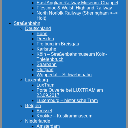
East Anglian Railway Museum, Chappel
Ffestinioc & Welsh Highland Railway
North Norfolk Railway (Sheringham <-->
Holt)
Straßenbahn
Deutschland
Bonn
Dresden
Freiburg im Breisgau
Karlsruhe
Köln – Straßenbahnmuseum Köln-
Thielenbruch
Saarbahn
Stuttgart
Wuppertal – Schwebebahn
Luxemburg
LuxTram
Porte Ouverte bei LUXTRAM am
23.09.2017
Luxemburg – historische Tram
Belgien
Brüssel
Knokke – Kusttrammuseum
Niederlande
Amsterdam