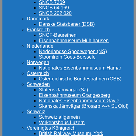
SNCB 7309
SNCB 64.169
SNCB 202 020
Dänemark
Danske Statsbaner (DSB)
Frankreich
SNCF-Baureihen
Eisenbahnmuseum Mühlhausen
Niederlande
Nederlandse Spoorwegen (NS)
Stoomtrein Goes-Borssele
Norwegen
Nationales Eisenbahnmuseum Hamar
Österreich
Österreichische Bundesbahnen (ÖBB)
Schweden
Statens Järnvägar (SJ)
Eisenbahnmuseum Grangesberg
Nationales Eisenbahnmuseum Gävle
Skanska Järnvägar (Brösarp <--> St. Olof)
Schweiz
Schweiz allgemein
Verkehrshaus Luzern
Vereinigtes Königreich
British Railway Museum, York