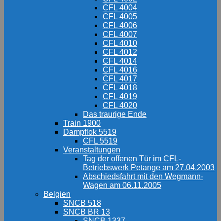
CFL 4004
CFL 4005
CFL 4006
CFL 4007
CFL 4010
CFL 4012
CFL 4014
CFL 4016
CFL 4017
CFL 4018
CFL 4019
CFL 4020
Das traurige Ende
Train 1900
Dampflok 5519
CFL 5519
Veranstaltungen
Tag der offenen Tür im CFL-
Betriebswerk Petange am 27.04.2003
Abschiedsfahrt mit den Wegmann-
Wagen am 06.11.2005
Belgien
SNCB 518
SNCB BR 13
SNCB 1337