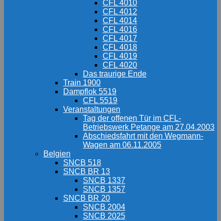
CFL 4010
CFL 4012
CFL 4014
CFL 4016
CFL 4017
CFL 4018
CFL 4019
CFL 4020
Das traurige Ende
Train 1900
Dampflok 5519
CFL 5519
Veranstaltungen
Tag der offenen Tür im CFL-
Betriebswerk Petange am 27.04.2003
Abschiedsfahrt mit den Wegmann-
Wagen am 06.11.2005
Belgien
SNCB 518
SNCB BR 13
SNCB 1337
SNCB 1357
SNCB BR 20
SNCB 2004
SNCB 2025