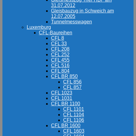
31.07.2012
Gleisbauzug in Schweich am
12.07.2005
Tunnelmesswagen
Luxemburg
CFL-Baureihen
CFL 8
CFL 33
CFL 208
CFL 252
CFL 455
CFL 516
CFL 804
CFL BR 850
CFL 856
CFL 857
CFL 1023
CFL 1031
CFL BR 1100
CFL 1101
CFL 1104
CFL 1106
CFL BR 1600
CFL 1603