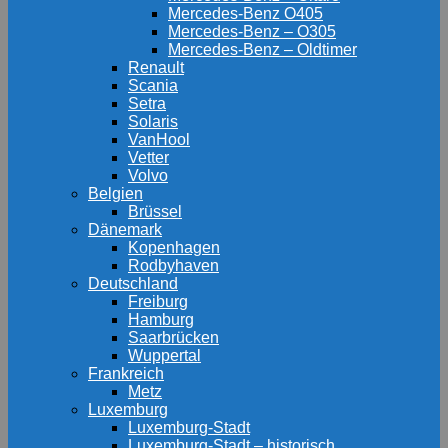
Mercedes-Benz O405
Mercedes-Benz – O305
Mercedes-Benz – Oldtimer
Renault
Scania
Setra
Solaris
VanHool
Vetter
Volvo
Belgien
Brüssel
Dänemark
Kopenhagen
Rodbyhaven
Deutschland
Freiburg
Hamburg
Saarbrücken
Wuppertal
Frankreich
Metz
Luxemburg
Luxemburg-Stadt
Luxemburg-Stadt – historisch