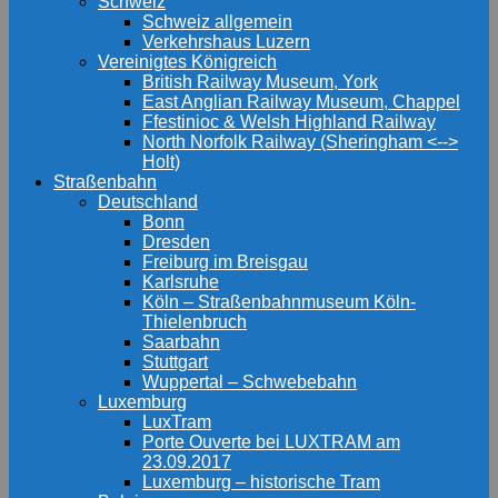
Schweiz
Schweiz allgemein
Verkehrshaus Luzern
Vereinigtes Königreich
British Railway Museum, York
East Anglian Railway Museum, Chappel
Ffestinioc & Welsh Highland Railway
North Norfolk Railway (Sheringham <-->
Holt)
Straßenbahn
Deutschland
Bonn
Dresden
Freiburg im Breisgau
Karlsruhe
Köln – Straßenbahnmuseum Köln-
Thielenbruch
Saarbahn
Stuttgart
Wuppertal – Schwebebahn
Luxemburg
LuxTram
Porte Ouverte bei LUXTRAM am
23.09.2017
Luxemburg – historische Tram