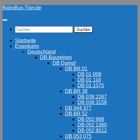
Zum
BahnBus-Trier.de
Inhalt
springen
Suchen
nach:
Startseite
Eisenbahn
Deutschland
DB-Baureihen
DB Dampf
DB BR 01
DB 01 008
DB 01 118
DB 01 1075
DB BR 38
DB 038 2267
DB 038 3156
DB 044 377
DB BR 52
DB 052 988
DB 052 1360
DB 052 8012
DB 053 075