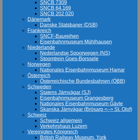
SNCB 7309
SNCB 64.169
SNCB 202 020
Dänemark
Danske Statsbaner (DSB)
Frankreich
SNCF-Baureihen
Eisenbahnmuseum Mühlhausen
Niederlande
Nederlandse Spoorwegen (NS)
Stoomtrein Goes-Borssele
Norwegen
Nationales Eisenbahnmuseum Hamar
Österreich
Österreichische Bundesbahnen (ÖBB)
Schweden
Statens Järnvägar (SJ)
Eisenbahnmuseum Grangesberg
Nationales Eisenbahnmuseum Gävle
Skanska Järnvägar (Brösarp <--> St. Olof)
Schweiz
Schweiz allgemein
Verkehrshaus Luzern
Vereinigtes Königreich
British Railway Museum, York