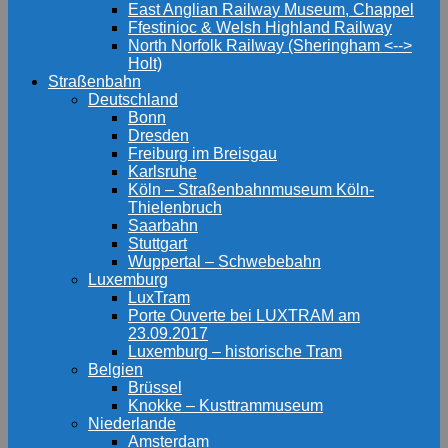
East Anglian Railway Museum, Chappel
Ffestinioc & Welsh Highland Railway
North Norfolk Railway (Sheringham <-->
Holt)
Straßenbahn
Deutschland
Bonn
Dresden
Freiburg im Breisgau
Karlsruhe
Köln – Straßenbahnmuseum Köln-
Thielenbruch
Saarbahn
Stuttgart
Wuppertal – Schwebebahn
Luxemburg
LuxTram
Porte Ouverte bei LUXTRAM am
23.09.2017
Luxemburg – historische Tram
Belgien
Brüssel
Knokke – Kusttrammuseum
Niederlande
Amsterdam