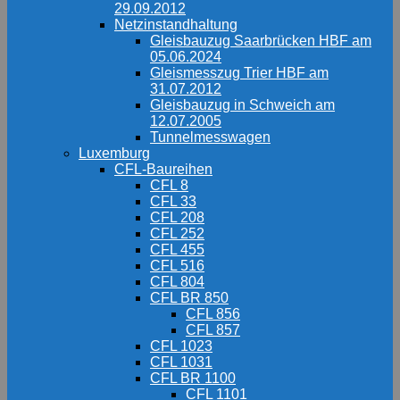
29.09.2012
Netzinstandhaltung
Gleisbauzug Saarbrücken HBF am
05.06.2024
Gleismesszug Trier HBF am
31.07.2012
Gleisbauzug in Schweich am
12.07.2005
Tunnelmesswagen
Luxemburg
CFL-Baureihen
CFL 8
CFL 33
CFL 208
CFL 252
CFL 455
CFL 516
CFL 804
CFL BR 850
CFL 856
CFL 857
CFL 1023
CFL 1031
CFL BR 1100
CFL 1101