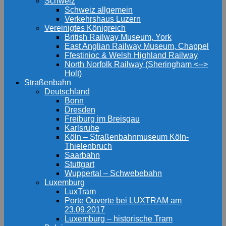
Schweiz
Schweiz allgemein
Verkehrshaus Luzern
Vereinigtes Königreich
British Railway Museum, York
East Anglian Railway Museum, Chappel
Ffestinioc & Welsh Highland Railway
North Norfolk Railway (Sheringham <-->
Holt)
Straßenbahn
Deutschland
Bonn
Dresden
Freiburg im Breisgau
Karlsruhe
Köln – Straßenbahnmuseum Köln-
Thielenbruch
Saarbahn
Stuttgart
Wuppertal – Schwebebahn
Luxemburg
LuxTram
Porte Ouverte bei LUXTRAM am
23.09.2017
Luxemburg – historische Tram