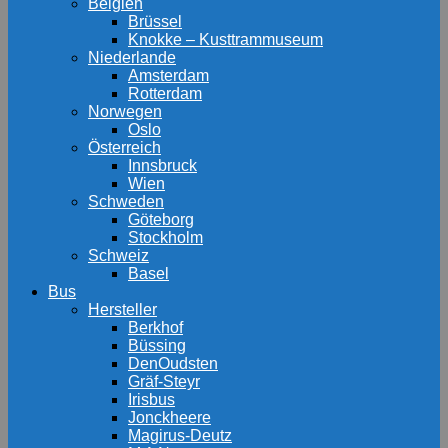
Belgien
Brüssel
Knokke – Kusttrammuseum
Niederlande
Amsterdam
Rotterdam
Norwegen
Oslo
Österreich
Innsbruck
Wien
Schweden
Göteborg
Stockholm
Schweiz
Basel
Bus
Hersteller
Berkhof
Büssing
DenOudsten
Gräf-Steyr
Irisbus
Jonckheere
Magirus-Deutz