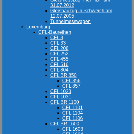
31.07.2012
Gleisbauzug in Schweich am
12.07.2005
Tunnelmesswagen
Luxemburg
CFL-Baureihen
CFL 8
CFL 33
CFL 208
CFL 252
CFL 455
CFL 516
CFL 804
CFL BR 850
CFL 856
CFL 857
CFL 1023
CFL 1031
CFL BR 1100
CFL 1101
CFL 1104
CFL 1106
CFL BR 1600
CFL 1603