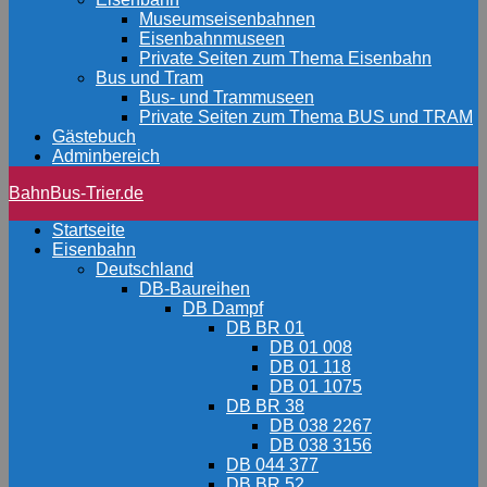
Museumseisenbahnen
Eisenbahnmuseen
Private Seiten zum Thema Eisenbahn
Bus und Tram
Bus- und Trammuseen
Private Seiten zum Thema BUS und TRAM
Gästebuch
Adminbereich
BahnBus-Trier.de
Startseite
Eisenbahn
Deutschland
DB-Baureihen
DB Dampf
DB BR 01
DB 01 008
DB 01 118
DB 01 1075
DB BR 38
DB 038 2267
DB 038 3156
DB 044 377
DB BR 52