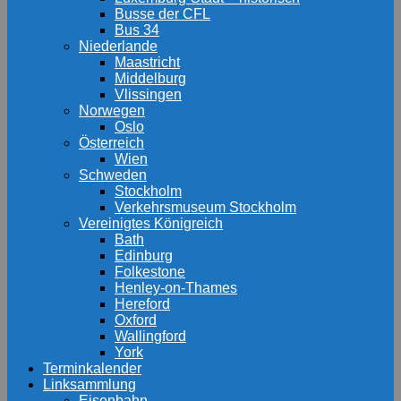
Busse der CFL
Bus 34
Niederlande
Maastricht
Middelburg
Vlissingen
Norwegen
Oslo
Österreich
Wien
Schweden
Stockholm
Verkehrsmuseum Stockholm
Vereinigtes Königreich
Bath
Edinburg
Folkestone
Henley-on-Thames
Hereford
Oxford
Wallingford
York
Terminkalender
Linksammlung
Eisenbahn