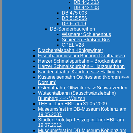
DB 442 203
DB 442 503
DB 475 003
DB 515 556
DB E 71 19
DB-Sonderbaureihen
Wismarer Schienenbus
Schienen-Straßen-Bus
OPEL V28
Drachenfelsbahn Königswinter
Eisenbahnmuseum Bochum-Dahlhausen
Harzer Schmalspurbahn – Brockenbahn
Harzer Schmalspurbahn – Harzquerbahn
Kandertalbahn, Kandern <--> Haltingen
Küsteneisenbahn Ostfriesland (Norden <-->
Dornum)
Ostertalbahn, Ottweiler <--> Schwarzerden
Wutachtalbahn (Sauschwänzlebahn)
Blumberg <--> Weizen
TEE in Trier HBF am 31.05.2009
Museumsfest im DB-Museum Koblenz am
19.05.2007
Stadler Prototyp Testzug in Trier HBF am
19.07.2012
Museumsfest im DB-Museum Koblenz am