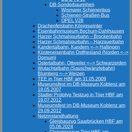
DB-Sonderbaureihen
Wismarer Schienenbus
Schienen-Straßen-Bus
OPEL V28
Drachenfelsbahn Königswinter
Eisenbahnmuseum Bochum-Dahlhausen
Harzer Schmalspurbahn – Brockenbahn
Harzer Schmalspurbahn – Harzquerbahn
Kandertalbahn, Kandern <--> Haltingen
Küsteneisenbahn Ostfriesland (Norden <-->
Dornum)
Ostertalbahn, Ottweiler <--> Schwarzerden
Wutachtalbahn (Sauschwänzlebahn)
Blumberg <--> Weizen
TEE in Trier HBF am 31.05.2009
Museumsfest im DB-Museum Koblenz am
19.05.2007
Stadler Prototyp Testzug in Trier HBF am
19.07.2012
Museumsfest im DB-Museum Koblenz am
29.09.2012
Netzinstandhaltung
Gleisbauzug Saarbrücken HBF am
05.06.2024
Gleismesszug Trier HBF am