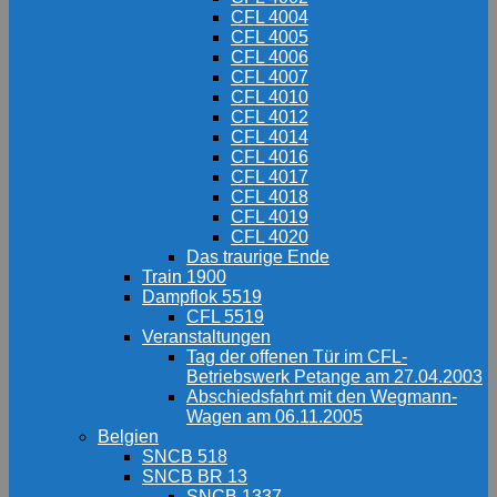
CFL 4004
CFL 4005
CFL 4006
CFL 4007
CFL 4010
CFL 4012
CFL 4014
CFL 4016
CFL 4017
CFL 4018
CFL 4019
CFL 4020
Das traurige Ende
Train 1900
Dampflok 5519
CFL 5519
Veranstaltungen
Tag der offenen Tür im CFL-
Betriebswerk Petange am 27.04.2003
Abschiedsfahrt mit den Wegmann-
Wagen am 06.11.2005
Belgien
SNCB 518
SNCB BR 13
SNCB 1337