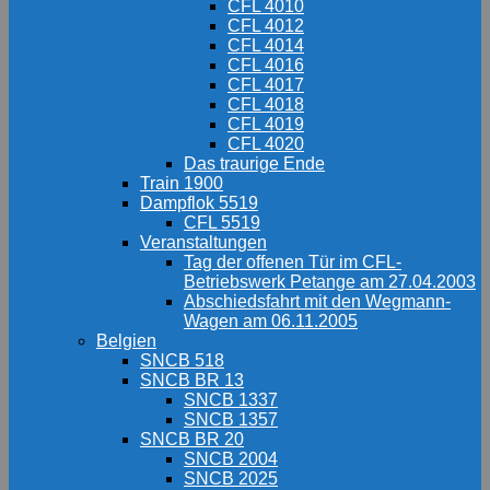
CFL 4010
CFL 4012
CFL 4014
CFL 4016
CFL 4017
CFL 4018
CFL 4019
CFL 4020
Das traurige Ende
Train 1900
Dampflok 5519
CFL 5519
Veranstaltungen
Tag der offenen Tür im CFL-
Betriebswerk Petange am 27.04.2003
Abschiedsfahrt mit den Wegmann-
Wagen am 06.11.2005
Belgien
SNCB 518
SNCB BR 13
SNCB 1337
SNCB 1357
SNCB BR 20
SNCB 2004
SNCB 2025