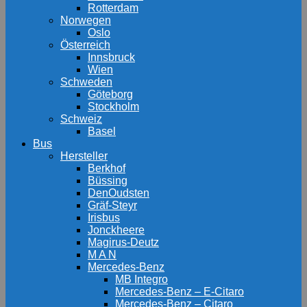
Rotterdam
Norwegen
Oslo
Österreich
Innsbruck
Wien
Schweden
Göteborg
Stockholm
Schweiz
Basel
Bus
Hersteller
Berkhof
Büssing
DenOudsten
Gräf-Steyr
Irisbus
Jonckheere
Magirus-Deutz
M A N
Mercedes-Benz
MB Integro
Mercedes-Benz – E-Citaro
Mercedes-Benz – Citaro