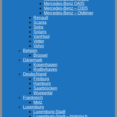
Mercedes-Benz O405
Mercedes-Benz – O305
Mercedes-Benz – Oldtimer
Renault
Scania
Setra
Solaris
VanHool
Vetter
Volvo
Belgien
Brüssel
Dänemark
Kopenhagen
Rodbyhaven
Deutschland
Freiburg
Hamburg
Saarbrücken
Wuppertal
Frankreich
Metz
Luxemburg
Luxemburg-Stadt
Luxemburg-Stadt – historisch