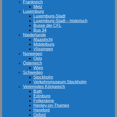
Frankreich
Metz
Luxemburg
Luxemburg-Stadt
Luxemburg-Stadt – historisch
Busse der CFL
Bus 34
Niederlande
Maastricht
Middelburg
Vlissingen
Norwegen
Oslo
Österreich
Wien
Schweden
Stockholm
Verkehrsmuseum Stockholm
Vereinigtes Königreich
Bath
Edinburg
Folkestone
Henley-on-Thames
Hereford
Oxford