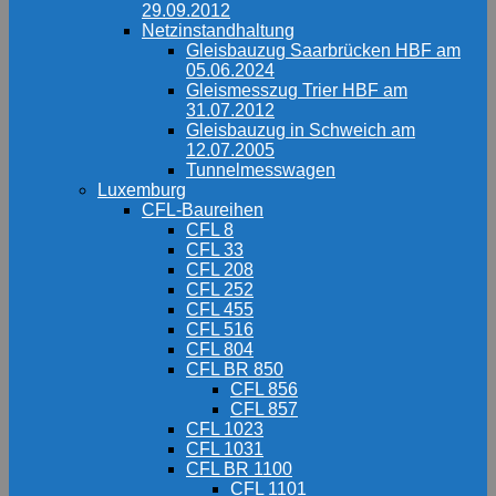
29.09.2012
Netzinstandhaltung
Gleisbauzug Saarbrücken HBF am
05.06.2024
Gleismesszug Trier HBF am
31.07.2012
Gleisbauzug in Schweich am
12.07.2005
Tunnelmesswagen
Luxemburg
CFL-Baureihen
CFL 8
CFL 33
CFL 208
CFL 252
CFL 455
CFL 516
CFL 804
CFL BR 850
CFL 856
CFL 857
CFL 1023
CFL 1031
CFL BR 1100
CFL 1101