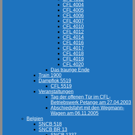
CFL 4004
CFL 4005
CFL 4006
CFL 4007
CFL 4010
CFL 4012
CFL 4014
CFL 4016
CFL 4017
CFL 4018
CFL 4019
CFL 4020
Das traurige Ende
Train 1900
Dampflok 5519
CFL 5519
Veranstaltungen
Tag der offenen Tür im CFL-
Betriebswerk Petange am 27.04.2003
Abschiedsfahrt mit den Wegmann-
Wagen am 06.11.2005
Belgien
SNCB 518
SNCB BR 13
SNCB 1337