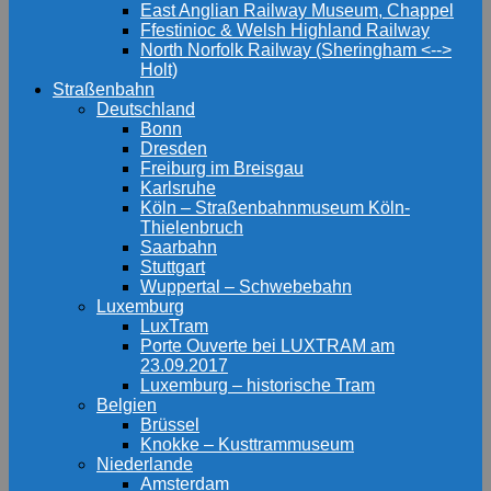
East Anglian Railway Museum, Chappel
Ffestinioc & Welsh Highland Railway
North Norfolk Railway (Sheringham <-->
Holt)
Straßenbahn
Deutschland
Bonn
Dresden
Freiburg im Breisgau
Karlsruhe
Köln – Straßenbahnmuseum Köln-
Thielenbruch
Saarbahn
Stuttgart
Wuppertal – Schwebebahn
Luxemburg
LuxTram
Porte Ouverte bei LUXTRAM am
23.09.2017
Luxemburg – historische Tram
Belgien
Brüssel
Knokke – Kusttrammuseum
Niederlande
Amsterdam