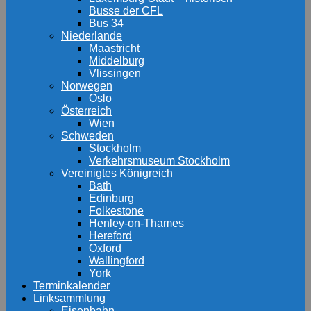
Busse der CFL
Bus 34
Niederlande
Maastricht
Middelburg
Vlissingen
Norwegen
Oslo
Österreich
Wien
Schweden
Stockholm
Verkehrsmuseum Stockholm
Vereinigtes Königreich
Bath
Edinburg
Folkestone
Henley-on-Thames
Hereford
Oxford
Wallingford
York
Terminkalender
Linksammlung
Eisenbahn