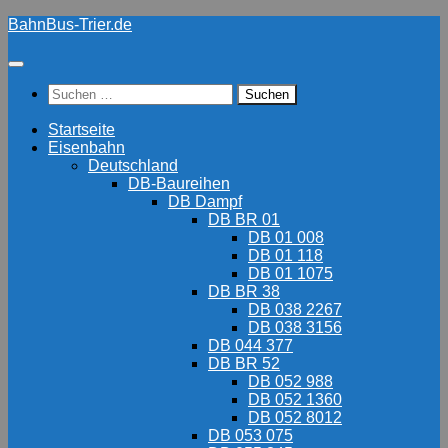
Zum
BahnBus-Trier.de
Inhalt
springen
Suchen
nach:
Startseite
Eisenbahn
Deutschland
DB-Baureihen
DB Dampf
DB BR 01
DB 01 008
DB 01 118
DB 01 1075
DB BR 38
DB 038 2267
DB 038 3156
DB 044 377
DB BR 52
DB 052 988
DB 052 1360
DB 052 8012
DB 053 075