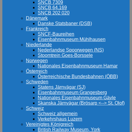
SNCB 7309
SNCB 64.169
SNCB 202 020
Dänemark
Danske Statsbaner (DSB)
Frankreich
SNCF-Baureihen
Eisenbahnmuseum Mühlhausen
Niederlande
Nederlandse Spoorwegen (NS)
Stoomtrein Goes-Borssele
Norwegen
Nationales Eisenbahnmuseum Hamar
Österreich
Österreichische Bundesbahnen (ÖBB)
Schweden
Statens Järnvägar (SJ)
Eisenbahnmuseum Grangesberg
Nationales Eisenbahnmuseum Gävle
Skanska Järnvägar (Brösarp <--> St. Olof)
Schweiz
Schweiz allgemein
Verkehrshaus Luzern
Vereinigtes Königreich
British Railway Museum, York