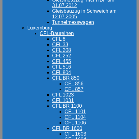
31.07.2012
Gleisbauzug in Schweich am
12.07.2005
Tunnelmesswagen
Luxemburg
CFL-Baureihen
CFL 8
CFL 33
CFL 208
CFL 252
CFL 455
CFL 516
CFL 804
CFL BR 850
CFL 856
CFL 857
CFL 1023
CFL 1031
CFL BR 1100
CFL 1101
CFL 1104
CFL 1106
CFL BR 1600
CFL 1603