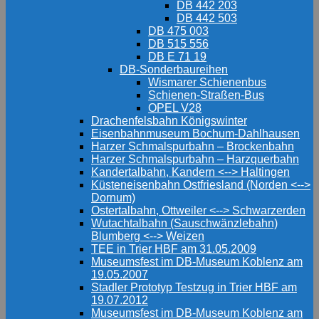
DB 442 203
DB 442 503
DB 475 003
DB 515 556
DB E 71 19
DB-Sonderbaureihen
Wismarer Schienenbus
Schienen-Straßen-Bus
OPEL V28
Drachenfelsbahn Königswinter
Eisenbahnmuseum Bochum-Dahlhausen
Harzer Schmalspurbahn – Brockenbahn
Harzer Schmalspurbahn – Harzquerbahn
Kandertalbahn, Kandern <--> Haltingen
Küsteneisenbahn Ostfriesland (Norden <-->
Dornum)
Ostertalbahn, Ottweiler <--> Schwarzerden
Wutachtalbahn (Sauschwänzlebahn)
Blumberg <--> Weizen
TEE in Trier HBF am 31.05.2009
Museumsfest im DB-Museum Koblenz am
19.05.2007
Stadler Prototyp Testzug in Trier HBF am
19.07.2012
Museumsfest im DB-Museum Koblenz am