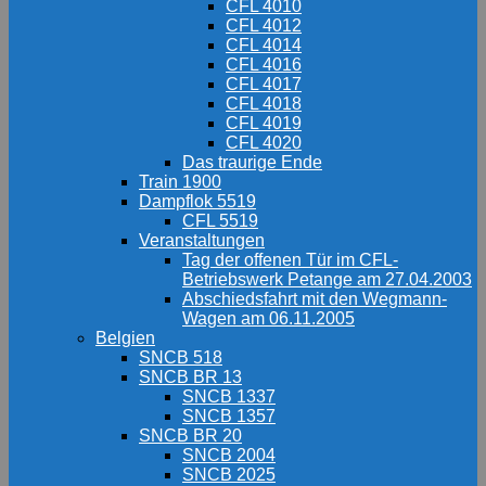
CFL 4010
CFL 4012
CFL 4014
CFL 4016
CFL 4017
CFL 4018
CFL 4019
CFL 4020
Das traurige Ende
Train 1900
Dampflok 5519
CFL 5519
Veranstaltungen
Tag der offenen Tür im CFL-
Betriebswerk Petange am 27.04.2003
Abschiedsfahrt mit den Wegmann-
Wagen am 06.11.2005
Belgien
SNCB 518
SNCB BR 13
SNCB 1337
SNCB 1357
SNCB BR 20
SNCB 2004
SNCB 2025