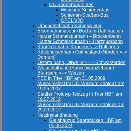
DB-Sonderbaureihen
Wismarer Schienenbus
Schienen-Straßen-Bus
OPEL V28
Drachenfelsbahn Königswinter
Eisenbahnmuseum Bochum-Dahlhausen
Harzer Schmalspurbahn – Brockenbahn
Harzer Schmalspurbahn – Harzquerbahn
Kandertalbahn, Kandern <--> Haltingen
Küsteneisenbahn Ostfriesland (Norden <-->
Dornum)
Ostertalbahn, Ottweiler <--> Schwarzerden
Wutachtalbahn (Sauschwänzlebahn)
Blumberg <--> Weizen
TEE in Trier HBF am 31.05.2009
Museumsfest im DB-Museum Koblenz am
19.05.2007
Stadler Prototyp Testzug in Trier HBF am
19.07.2012
Museumsfest im DB-Museum Koblenz am
29.09.2012
Netzinstandhaltung
Gleisbauzug Saarbrücken HBF am
05.06.2024
Gleismesszug Trier HBF am