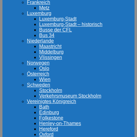
Frankreich
Metz
Luxemburg
Luxemburg-Stadt
Luxemburg-Stadt – historisch
Busse der CFL
Bus 34
Niederlande
Maastricht
Middelburg
Vlissingen
Norwegen
Oslo
Österreich
Wien
Schweden
Stockholm
Verkehrsmuseum Stockholm
Vereinigtes Königreich
Bath
Edinburg
Folkestone
Henley-on-Thames
Hereford
Oxford