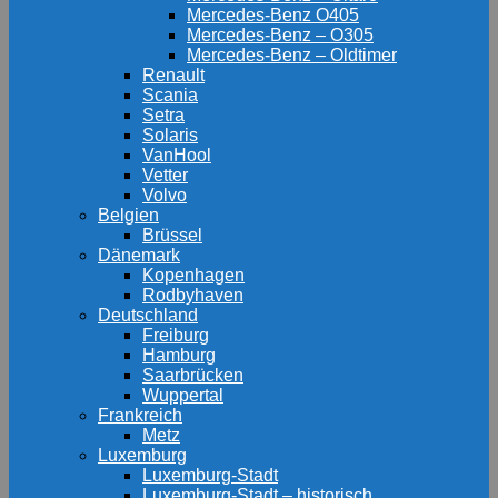
Mercedes-Benz O405
Mercedes-Benz – O305
Mercedes-Benz – Oldtimer
Renault
Scania
Setra
Solaris
VanHool
Vetter
Volvo
Belgien
Brüssel
Dänemark
Kopenhagen
Rodbyhaven
Deutschland
Freiburg
Hamburg
Saarbrücken
Wuppertal
Frankreich
Metz
Luxemburg
Luxemburg-Stadt
Luxemburg-Stadt – historisch