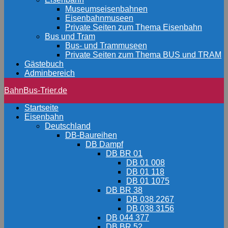
Museumseisenbahnen
Eisenbahnmuseen
Private Seiten zum Thema Eisenbahn
Bus und Tram
Bus- und Trammuseen
Private Seiten zum Thema BUS und TRAM
Gästebuch
Adminbereich
BahnBus-Trier.de
Startseite
Eisenbahn
Deutschland
DB-Baureihen
DB Dampf
DB BR 01
DB 01 008
DB 01 118
DB 01 1075
DB BR 38
DB 038 2267
DB 038 3156
DB 044 377
DB BR 52