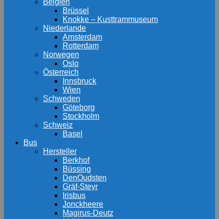
Belgien
Brüssel
Knokke – Kusttrammuseum
Niederlande
Amsterdam
Rotterdam
Norwegen
Oslo
Österreich
Innsbruck
Wien
Schweden
Göteborg
Stockholm
Schweiz
Basel
Bus
Hersteller
Berkhof
Büssing
DenOudsten
Gräf-Steyr
Irisbus
Jonckheere
Magirus-Deutz