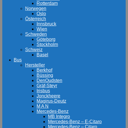
Rotterdam
Norwegen
Oslo
Österreich
Innsbruck
Wien
Schweden
Göteborg
Stockholm
Schweiz
Basel
Bus
Hersteller
Berkhof
Büssing
DenOudsten
Gräf-Steyr
Irisbus
Jonckheere
Magirus-Deutz
M A N
Mercedes-Benz
MB Integro
Mercedes-Benz – E-Citaro
Mercedes-Benz – Citaro