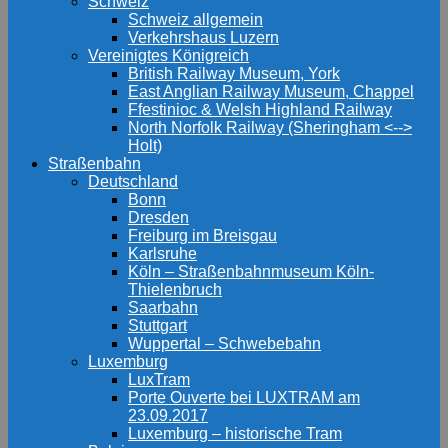
Schweiz
Schweiz allgemein
Verkehrshaus Luzern
Vereinigtes Königreich
British Railway Museum, York
East Anglian Railway Museum, Chappel
Ffestinioc & Welsh Highland Railway
North Norfolk Railway (Sheringham <-->
Holt)
Straßenbahn
Deutschland
Bonn
Dresden
Freiburg im Breisgau
Karlsruhe
Köln – Straßenbahnmuseum Köln-
Thielenbruch
Saarbahn
Stuttgart
Wuppertal – Schwebebahn
Luxemburg
LuxTram
Porte Ouverte bei LUXTRAM am
23.09.2017
Luxemburg – historische Tram