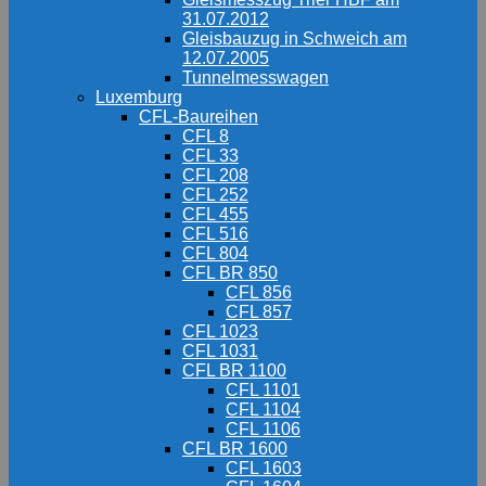
31.07.2012
Gleisbauzug in Schweich am
12.07.2005
Tunnelmesswagen
Luxemburg
CFL-Baureihen
CFL 8
CFL 33
CFL 208
CFL 252
CFL 455
CFL 516
CFL 804
CFL BR 850
CFL 856
CFL 857
CFL 1023
CFL 1031
CFL BR 1100
CFL 1101
CFL 1104
CFL 1106
CFL BR 1600
CFL 1603