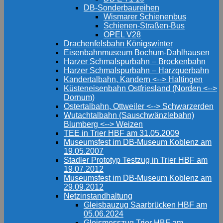
DB-Sonderbaureihen
Wismarer Schienenbus
Schienen-Straßen-Bus
OPEL V28
Drachenfelsbahn Königswinter
Eisenbahnmuseum Bochum-Dahlhausen
Harzer Schmalspurbahn – Brockenbahn
Harzer Schmalspurbahn – Harzquerbahn
Kandertalbahn, Kandern <--> Haltingen
Küsteneisenbahn Ostfriesland (Norden <-->
Dornum)
Ostertalbahn, Ottweiler <--> Schwarzerden
Wutachtalbahn (Sauschwänzlebahn)
Blumberg <--> Weizen
TEE in Trier HBF am 31.05.2009
Museumsfest im DB-Museum Koblenz am
19.05.2007
Stadler Prototyp Testzug in Trier HBF am
19.07.2012
Museumsfest im DB-Museum Koblenz am
29.09.2012
Netzinstandhaltung
Gleisbauzug Saarbrücken HBF am
05.06.2024
Gleismesszug Trier HBF am