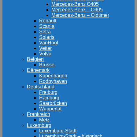
Mercedes-Benz O405
Mercedes-Benz – O305
Mercedes-Benz – Oldtimer
Renault
Scania
Setra
Solaris
VanHool
Vetter
Volvo
Belgien
Brüssel
Dänemark
Kopenhagen
Rodbyhaven
Deutschland
Freiburg
Hamburg
Saarbrücken
Wuppertal
Frankreich
Metz
Luxemburg
Luxemburg-Stadt
Luxemburg-Stadt – historisch