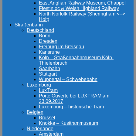
East Anglian Railway Museum, Chappel
Ffestinioc & Welsh Highland Railway
North Norfolk Railway (Sheringham <-->
Holt)
Straßenbahn
Deutschland
Bonn
Dresden
Freiburg im Breisgau
Karlsruhe
Köln – Straßenbahnmuseum Köln-
Thielenbruch
Saarbahn
Stuttgart
Wuppertal – Schwebebahn
Luxemburg
LuxTram
Porte Ouverte bei LUXTRAM am
23.09.2017
Luxemburg – historische Tram
Belgien
Brüssel
Knokke – Kusttrammuseum
Niederlande
Amsterdam