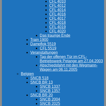
CFL 4010
CFL 4012
CFL 4014
CFL 4016
CFL 4017
CFL 4018
CFL 4019
CFL 4020
Das traurige Ende
Train 1900
Dampflok 5519
CFL 5519
Veranstaltungen
Tag der offenen Tür im CFL-
Betriebswerk Petange am 27.04.2003
Abschiedsfahrt mit den Wegmann-
Wagen am 06.11.2005
Belgien
SNCB 518
SNCB BR 13
SNCB 1337
SNCB 1357
SNCB BR 20
SNCB 2004
SNCB 2025