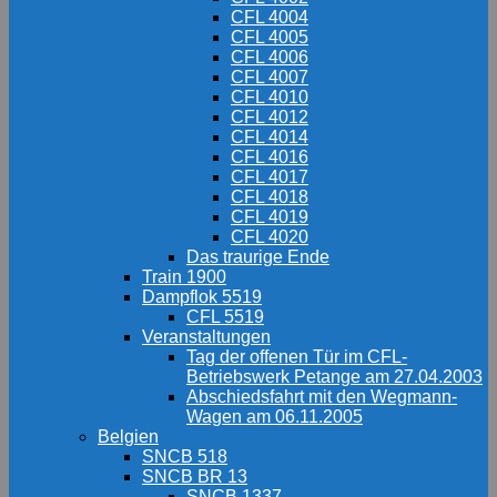
CFL 4004
CFL 4005
CFL 4006
CFL 4007
CFL 4010
CFL 4012
CFL 4014
CFL 4016
CFL 4017
CFL 4018
CFL 4019
CFL 4020
Das traurige Ende
Train 1900
Dampflok 5519
CFL 5519
Veranstaltungen
Tag der offenen Tür im CFL-
Betriebswerk Petange am 27.04.2003
Abschiedsfahrt mit den Wegmann-
Wagen am 06.11.2005
Belgien
SNCB 518
SNCB BR 13
SNCB 1337