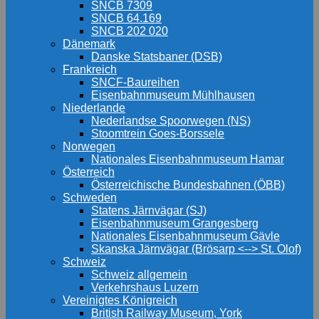
SNCB 7309
SNCB 64.169
SNCB 202 020
Dänemark
Danske Statsbaner (DSB)
Frankreich
SNCF-Baureihen
Eisenbahnmuseum Mühlhausen
Niederlande
Nederlandse Spoorwegen (NS)
Stoomtrein Goes-Borssele
Norwegen
Nationales Eisenbahnmuseum Hamar
Österreich
Österreichische Bundesbahnen (ÖBB)
Schweden
Statens Järnvägar (SJ)
Eisenbahnmuseum Grangesberg
Nationales Eisenbahnmuseum Gävle
Skanska Järnvägar (Brösarp <--> St. Olof)
Schweiz
Schweiz allgemein
Verkehrshaus Luzern
Vereinigtes Königreich
British Railway Museum, York