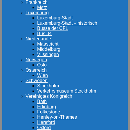
Frankreich
Metz
Luxemburg
Luxemburg-Stadt
Luxemburg-Stadt – historisch
Busse der CFL
Bus 34
Niederlande
Maastricht
Middelburg
Vlissingen
Norwegen
Oslo
Österreich
Wien
Schweden
Stockholm
Verkehrsmuseum Stockholm
Vereinigtes Königreich
Bath
Edinburg
Folkestone
Henley-on-Thames
Hereford
Oxford