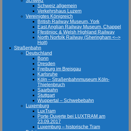
Schweiz
Schweiz allgemein
Verkehrshaus Luzern
Vereinigtes Königreich
British Railway Museum, York
East Anglian Railway Museum, Chappel
Ffestinioc & Welsh Highland Railway
North Norfolk Railway (Sheringham <-->
Holt)
Straßenbahn
Deutschland
Bonn
Dresden
Freiburg im Breisgau
Karlsruhe
Köln – Straßenbahnmuseum Köln-
Thielenbruch
Saarbahn
Stuttgart
Wuppertal – Schwebebahn
Luxemburg
LuxTram
Porte Ouverte bei LUXTRAM am
23.09.2017
Luxemburg – historische Tram