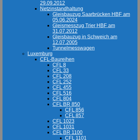
29.09.2012
Netzinstandhaltung
Gleisbauzug Saarbrücken HBF am
05.06.2024
Gleismesszug Trier HBF am
31.07.2012
Gleisbauzug in Schweich am
12.07.2005
Tunnelmesswagen
Luxemburg
CFL-Baureihen
CFL 8
CFL 33
CFL 208
CFL 252
CFL 455
CFL 516
CFL 804
CFL BR 850
CFL 856
CFL 857
CFL 1023
CFL 1031
CFL BR 1100
CFL 1101