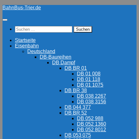
Zum
BahnBus-Trier.de
Inhalt
springen
Suchen
nach:
Startseite
Eisenbahn
Deutschland
DB-Baureihen
DB Dampf
DB BR 01
DB 01 008
DB 01 118
DB 01 1075
DB BR 38
DB 038 2267
DB 038 3156
DB 044 377
DB BR 52
DB 052 988
DB 052 1360
DB 052 8012
DB 053 075