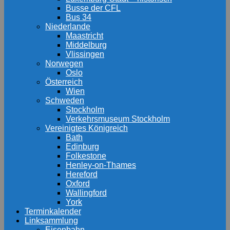
Busse der CFL
Bus 34
Niederlande
Maastricht
Middelburg
Vlissingen
Norwegen
Oslo
Österreich
Wien
Schweden
Stockholm
Verkehrsmuseum Stockholm
Vereinigtes Königreich
Bath
Edinburg
Folkestone
Henley-on-Thames
Hereford
Oxford
Wallingford
York
Terminkalender
Linksammlung
Eisenbahn