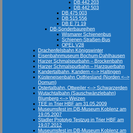
DB 442 203
DB 442 503
DB 475 003
DB 515 556
DB E 71 19
DB-Sonderbaureihen
Wismarer Schienenbus
Schienen-Straßen-Bus
OPEL V28
Drachenfelsbahn Königswinter
Eisenbahnmuseum Bochum-Dahlhausen
Harzer Schmalspurbahn – Brockenbahn
Harzer Schmalspurbahn – Harzquerbahn
Kandertalbahn, Kandern <--> Haltingen
Küsteneisenbahn Ostfriesland (Norden <-->
Dornum)
Ostertalbahn, Ottweiler <--> Schwarzerden
Wutachtalbahn (Sauschwänzlebahn)
Blumberg <--> Weizen
TEE in Trier HBF am 31.05.2009
Museumsfest im DB-Museum Koblenz am
19.05.2007
Stadler Prototyp Testzug in Trier HBF am
19.07.2012
Museumsfest im DB-Museum Koblenz am