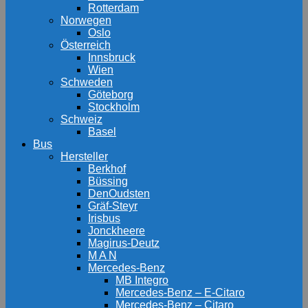
Rotterdam
Norwegen
Oslo
Österreich
Innsbruck
Wien
Schweden
Göteborg
Stockholm
Schweiz
Basel
Bus
Hersteller
Berkhof
Büssing
DenOudsten
Gräf-Steyr
Irisbus
Jonckheere
Magirus-Deutz
M A N
Mercedes-Benz
MB Integro
Mercedes-Benz – E-Citaro
Mercedes-Benz – Citaro