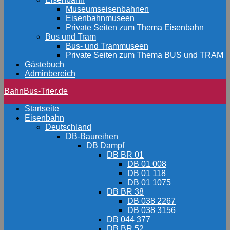
Museumseisenbahnen
Eisenbahnmuseen
Private Seiten zum Thema Eisenbahn
Bus und Tram
Bus- und Trammuseen
Private Seiten zum Thema BUS und TRAM
Gästebuch
Adminbereich
BahnBus-Trier.de
Startseite
Eisenbahn
Deutschland
DB-Baureihen
DB Dampf
DB BR 01
DB 01 008
DB 01 118
DB 01 1075
DB BR 38
DB 038 2267
DB 038 3156
DB 044 377
DB BR 52