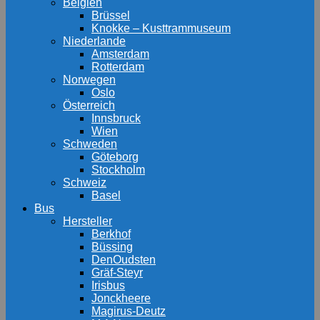
Belgien
Brüssel
Knokke – Kusttrammuseum
Niederlande
Amsterdam
Rotterdam
Norwegen
Oslo
Österreich
Innsbruck
Wien
Schweden
Göteborg
Stockholm
Schweiz
Basel
Bus
Hersteller
Berkhof
Büssing
DenOudsten
Gräf-Steyr
Irisbus
Jonckheere
Magirus-Deutz