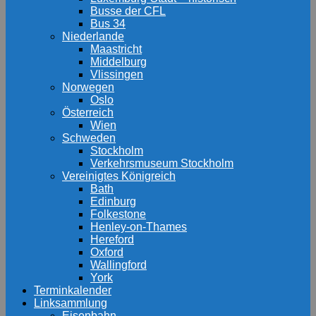
Busse der CFL
Bus 34
Niederlande
Maastricht
Middelburg
Vlissingen
Norwegen
Oslo
Österreich
Wien
Schweden
Stockholm
Verkehrsmuseum Stockholm
Vereinigtes Königreich
Bath
Edinburg
Folkestone
Henley-on-Thames
Hereford
Oxford
Wallingford
York
Terminkalender
Linksammlung
Eisenbahn