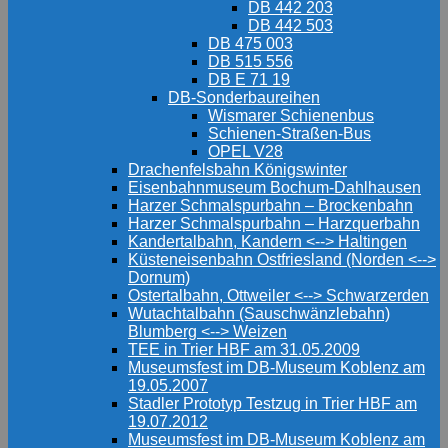
DB 442 203
DB 442 503
DB 475 003
DB 515 556
DB E 71 19
DB-Sonderbaureihen
Wismarer Schienenbus
Schienen-Straßen-Bus
OPEL V28
Drachenfelsbahn Königswinter
Eisenbahnmuseum Bochum-Dahlhausen
Harzer Schmalspurbahn – Brockenbahn
Harzer Schmalspurbahn – Harzquerbahn
Kandertalbahn, Kandern <--> Haltingen
Küsteneisenbahn Ostfriesland (Norden <-->
Dornum)
Ostertalbahn, Ottweiler <--> Schwarzerden
Wutachtalbahn (Sauschwänzlebahn)
Blumberg <--> Weizen
TEE in Trier HBF am 31.05.2009
Museumsfest im DB-Museum Koblenz am
19.05.2007
Stadler Prototyp Testzug in Trier HBF am
19.07.2012
Museumsfest im DB-Museum Koblenz am