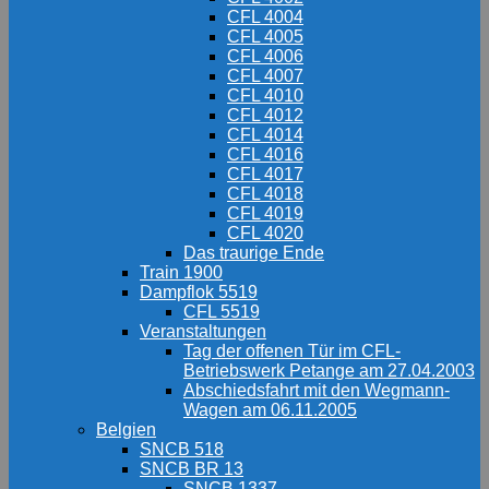
CFL 4004
CFL 4005
CFL 4006
CFL 4007
CFL 4010
CFL 4012
CFL 4014
CFL 4016
CFL 4017
CFL 4018
CFL 4019
CFL 4020
Das traurige Ende
Train 1900
Dampflok 5519
CFL 5519
Veranstaltungen
Tag der offenen Tür im CFL-
Betriebswerk Petange am 27.04.2003
Abschiedsfahrt mit den Wegmann-
Wagen am 06.11.2005
Belgien
SNCB 518
SNCB BR 13
SNCB 1337