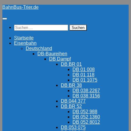
Zum
BahnBus-Trier.de
Inhalt
springen
Suchen
nach:
Startseite
Eisenbahn
Deutschland
DB-Baureihen
DB Dampf
DB BR 01
DB 01 008
DB 01 118
DB 01 1075
DB BR 38
DB 038 2267
DB 038 3156
DB 044 377
DB BR 52
DB 052 988
DB 052 1360
DB 052 8012
DB 053 075