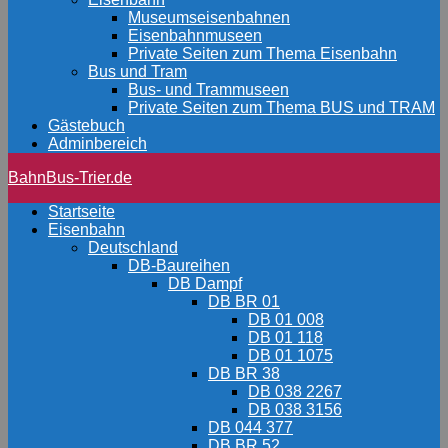
Museumseisenbahnen
Eisenbahnmuseen
Private Seiten zum Thema Eisenbahn
Bus und Tram
Bus- und Trammuseen
Private Seiten zum Thema BUS und TRAM
Gästebuch
Adminbereich
BahnBus-Trier.de
Startseite
Eisenbahn
Deutschland
DB-Baureihen
DB Dampf
DB BR 01
DB 01 008
DB 01 118
DB 01 1075
DB BR 38
DB 038 2267
DB 038 3156
DB 044 377
DB BR 52