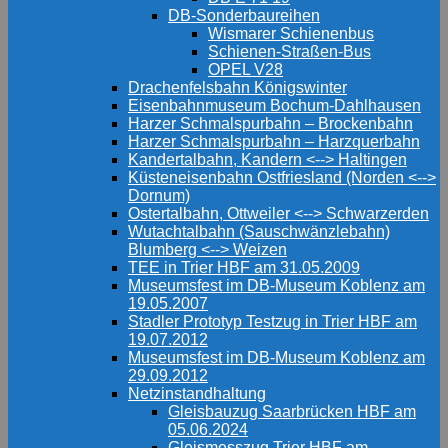
DB-Sonderbaureihen
Wismarer Schienenbus
Schienen-Straßen-Bus
OPEL V28
Drachenfelsbahn Königswinter
Eisenbahnmuseum Bochum-Dahlhausen
Harzer Schmalspurbahn – Brockenbahn
Harzer Schmalspurbahn – Harzquerbahn
Kandertalbahn, Kandern <--> Haltingen
Küsteneisenbahn Ostfriesland (Norden <-->
Dornum)
Ostertalbahn, Ottweiler <--> Schwarzerden
Wutachtalbahn (Sauschwänzlebahn)
Blumberg <--> Weizen
TEE in Trier HBF am 31.05.2009
Museumsfest im DB-Museum Koblenz am
19.05.2007
Stadler Prototyp Testzug in Trier HBF am
19.07.2012
Museumsfest im DB-Museum Koblenz am
29.09.2012
Netzinstandhaltung
Gleisbauzug Saarbrücken HBF am
05.06.2024
Gleismesszug Trier HBF am