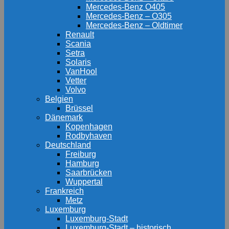
Mercedes-Benz O405
Mercedes-Benz – O305
Mercedes-Benz – Oldtimer
Renault
Scania
Setra
Solaris
VanHool
Vetter
Volvo
Belgien
Brüssel
Dänemark
Kopenhagen
Rodbyhaven
Deutschland
Freiburg
Hamburg
Saarbrücken
Wuppertal
Frankreich
Metz
Luxemburg
Luxemburg-Stadt
Luxemburg-Stadt – historisch