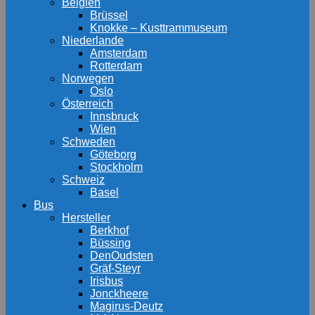
Belgien
Brüssel
Knokke – Kusttrammuseum
Niederlande
Amsterdam
Rotterdam
Norwegen
Oslo
Österreich
Innsbruck
Wien
Schweden
Göteborg
Stockholm
Schweiz
Basel
Bus
Hersteller
Berkhof
Büssing
DenOudsten
Gräf-Steyr
Irisbus
Jonckheere
Magirus-Deutz