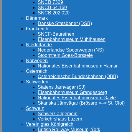
SNCB 7309
SNCB 64.169
SNCB 202 020
Dänemark
Danske Statsbaner (DSB)
Frankreich
SNCF-Baureihen
Eisenbahnmuseum Mühlhausen
Niederlande
Nederlandse Spoorwegen (NS)
Stoomtrein Goes-Borssele
Norwegen
Nationales Eisenbahnmuseum Hamar
Österreich
Österreichische Bundesbahnen (ÖBB)
Schweden
Statens Järnvägar (SJ)
Eisenbahnmuseum Grangesberg
Nationales Eisenbahnmuseum Gävle
Skanska Järnvägar (Brösarp <--> St. Olof)
Schweiz
Schweiz allgemein
Verkehrshaus Luzern
Vereinigtes Königreich
British Railway Museum, York