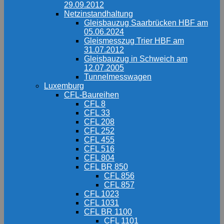
29.09.2012
Netzinstandhaltung
Gleisbauzug Saarbrücken HBF am
05.06.2024
Gleismesszug Trier HBF am
31.07.2012
Gleisbauzug in Schweich am
12.07.2005
Tunnelmesswagen
Luxemburg
CFL-Baureihen
CFL 8
CFL 33
CFL 208
CFL 252
CFL 455
CFL 516
CFL 804
CFL BR 850
CFL 856
CFL 857
CFL 1023
CFL 1031
CFL BR 1100
CFL 1101