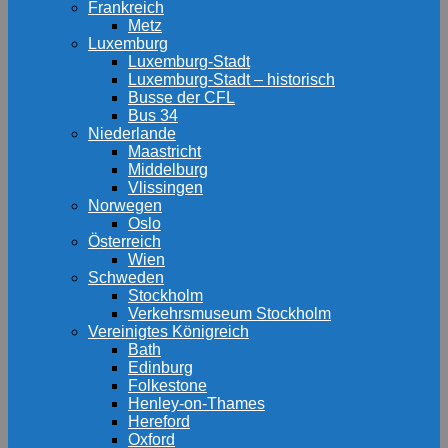
Frankreich
Metz
Luxemburg
Luxemburg-Stadt
Luxemburg-Stadt – historisch
Busse der CFL
Bus 34
Niederlande
Maastricht
Middelburg
Vlissingen
Norwegen
Oslo
Österreich
Wien
Schweden
Stockholm
Verkehrsmuseum Stockholm
Vereinigtes Königreich
Bath
Edinburg
Folkestone
Henley-on-Thames
Hereford
Oxford