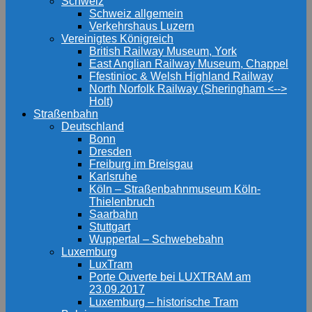
Schweiz
Schweiz allgemein
Verkehrshaus Luzern
Vereinigtes Königreich
British Railway Museum, York
East Anglian Railway Museum, Chappel
Ffestinioc & Welsh Highland Railway
North Norfolk Railway (Sheringham <-->
Holt)
Straßenbahn
Deutschland
Bonn
Dresden
Freiburg im Breisgau
Karlsruhe
Köln – Straßenbahnmuseum Köln-
Thielenbruch
Saarbahn
Stuttgart
Wuppertal – Schwebebahn
Luxemburg
LuxTram
Porte Ouverte bei LUXTRAM am
23.09.2017
Luxemburg – historische Tram