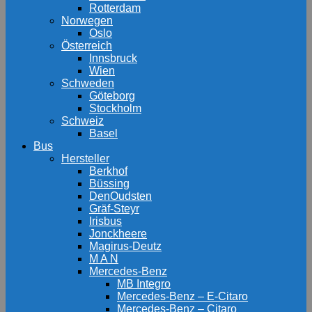
Rotterdam
Norwegen
Oslo
Österreich
Innsbruck
Wien
Schweden
Göteborg
Stockholm
Schweiz
Basel
Bus
Hersteller
Berkhof
Büssing
DenOudsten
Gräf-Steyr
Irisbus
Jonckheere
Magirus-Deutz
M A N
Mercedes-Benz
MB Integro
Mercedes-Benz – E-Citaro
Mercedes-Benz – Citaro