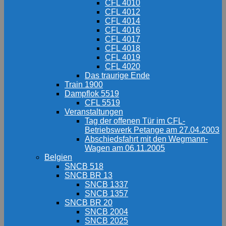
CFL 4010
CFL 4012
CFL 4014
CFL 4016
CFL 4017
CFL 4018
CFL 4019
CFL 4020
Das traurige Ende
Train 1900
Dampflok 5519
CFL 5519
Veranstaltungen
Tag der offenen Tür im CFL-
Betriebswerk Petange am 27.04.2003
Abschiedsfahrt mit den Wegmann-
Wagen am 06.11.2005
Belgien
SNCB 518
SNCB BR 13
SNCB 1337
SNCB 1357
SNCB BR 20
SNCB 2004
SNCB 2025