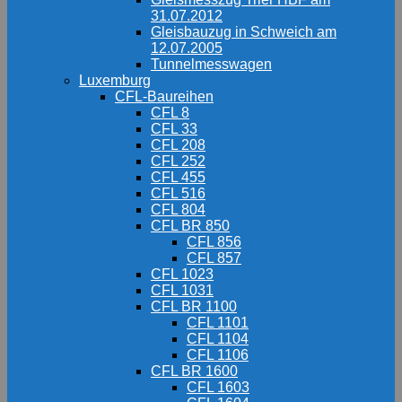
31.07.2012
Gleisbauzug in Schweich am
12.07.2005
Tunnelmesswagen
Luxemburg
CFL-Baureihen
CFL 8
CFL 33
CFL 208
CFL 252
CFL 455
CFL 516
CFL 804
CFL BR 850
CFL 856
CFL 857
CFL 1023
CFL 1031
CFL BR 1100
CFL 1101
CFL 1104
CFL 1106
CFL BR 1600
CFL 1603