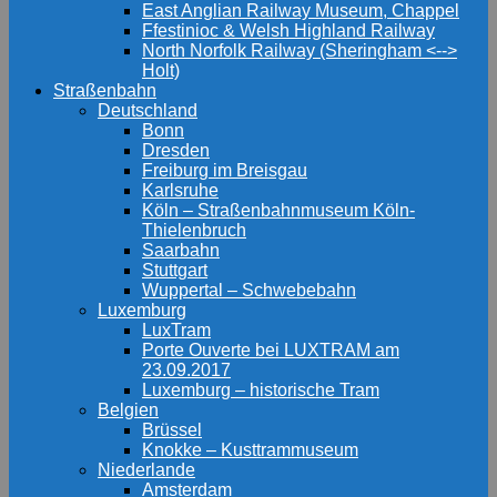
East Anglian Railway Museum, Chappel
Ffestinioc & Welsh Highland Railway
North Norfolk Railway (Sheringham <-->
Holt)
Straßenbahn
Deutschland
Bonn
Dresden
Freiburg im Breisgau
Karlsruhe
Köln – Straßenbahnmuseum Köln-
Thielenbruch
Saarbahn
Stuttgart
Wuppertal – Schwebebahn
Luxemburg
LuxTram
Porte Ouverte bei LUXTRAM am
23.09.2017
Luxemburg – historische Tram
Belgien
Brüssel
Knokke – Kusttrammuseum
Niederlande
Amsterdam