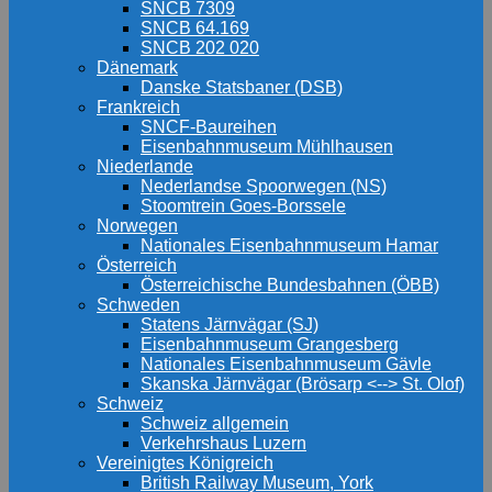
SNCB 7309
SNCB 64.169
SNCB 202 020
Dänemark
Danske Statsbaner (DSB)
Frankreich
SNCF-Baureihen
Eisenbahnmuseum Mühlhausen
Niederlande
Nederlandse Spoorwegen (NS)
Stoomtrein Goes-Borssele
Norwegen
Nationales Eisenbahnmuseum Hamar
Österreich
Österreichische Bundesbahnen (ÖBB)
Schweden
Statens Järnvägar (SJ)
Eisenbahnmuseum Grangesberg
Nationales Eisenbahnmuseum Gävle
Skanska Järnvägar (Brösarp <--> St. Olof)
Schweiz
Schweiz allgemein
Verkehrshaus Luzern
Vereinigtes Königreich
British Railway Museum, York