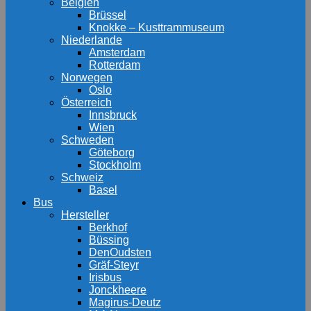
Belgien
Brüssel
Knokke – Kusttrammuseum
Niederlande
Amsterdam
Rotterdam
Norwegen
Oslo
Österreich
Innsbruck
Wien
Schweden
Göteborg
Stockholm
Schweiz
Basel
Bus
Hersteller
Berkhof
Büssing
DenOudsten
Gräf-Steyr
Irisbus
Jonckheere
Magirus-Deutz