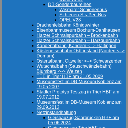
DB-Sonderbaureihen
Wismarer Schienenbus
Schienen-Straßen-Bus
OPEL V28
Drachenfelsbahn Königswinter
Eisenbahnmuseum Bochum-Dahlhausen
Harzer Schmalspurbahn – Brockenbahn
Harzer Schmalspurbahn – Harzquerbahn
Kandertalbahn, Kandern <--> Haltingen
Küsteneisenbahn Ostfriesland (Norden <-->
Dornum)
Ostertalbahn, Ottweiler <--> Schwarzerden
Wutachtalbahn (Sauschwänzlebahn)
Blumberg <--> Weizen
TEE in Trier HBF am 31.05.2009
Museumsfest im DB-Museum Koblenz am
19.05.2007
Stadler Prototyp Testzug in Trier HBF am
19.07.2012
Museumsfest im DB-Museum Koblenz am
29.09.2012
Netzinstandhaltung
Gleisbauzug Saarbrücken HBF am
05.06.2024
Gleismesszug Trier HBF am