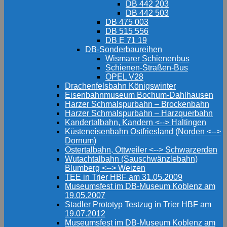
DB 442 203
DB 442 503
DB 475 003
DB 515 556
DB E 71 19
DB-Sonderbaureihen
Wismarer Schienenbus
Schienen-Straßen-Bus
OPEL V28
Drachenfelsbahn Königswinter
Eisenbahnmuseum Bochum-Dahlhausen
Harzer Schmalspurbahn – Brockenbahn
Harzer Schmalspurbahn – Harzquerbahn
Kandertalbahn, Kandern <--> Haltingen
Küsteneisenbahn Ostfriesland (Norden <-->
Dornum)
Ostertalbahn, Ottweiler <--> Schwarzerden
Wutachtalbahn (Sauschwänzlebahn)
Blumberg <--> Weizen
TEE in Trier HBF am 31.05.2009
Museumsfest im DB-Museum Koblenz am
19.05.2007
Stadler Prototyp Testzug in Trier HBF am
19.07.2012
Museumsfest im DB-Museum Koblenz am