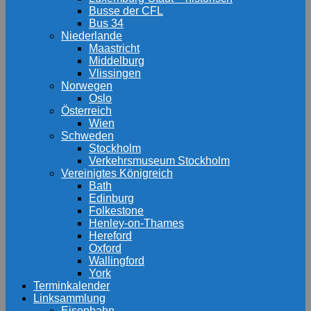
Busse der CFL
Bus 34
Niederlande
Maastricht
Middelburg
Vlissingen
Norwegen
Oslo
Österreich
Wien
Schweden
Stockholm
Verkehrsmuseum Stockholm
Vereinigtes Königreich
Bath
Edinburg
Folkestone
Henley-on-Thames
Hereford
Oxford
Wallingford
York
Terminkalender
Linksammlung
Eisenbahn