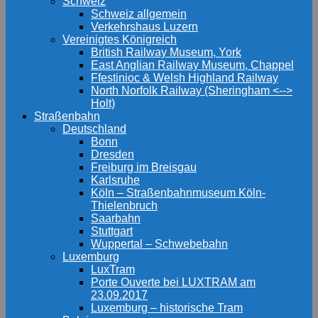
Schweiz
Schweiz allgemein
Verkehrshaus Luzern
Vereinigtes Königreich
British Railway Museum, York
East Anglian Railway Museum, Chappel
Ffestinioc & Welsh Highland Railway
North Norfolk Railway (Sheringham <-->
Holt)
Straßenbahn
Deutschland
Bonn
Dresden
Freiburg im Breisgau
Karlsruhe
Köln – Straßenbahnmuseum Köln-
Thielenbruch
Saarbahn
Stuttgart
Wuppertal – Schwebebahn
Luxemburg
LuxTram
Porte Ouverte bei LUXTRAM am
23.09.2017
Luxemburg – historische Tram