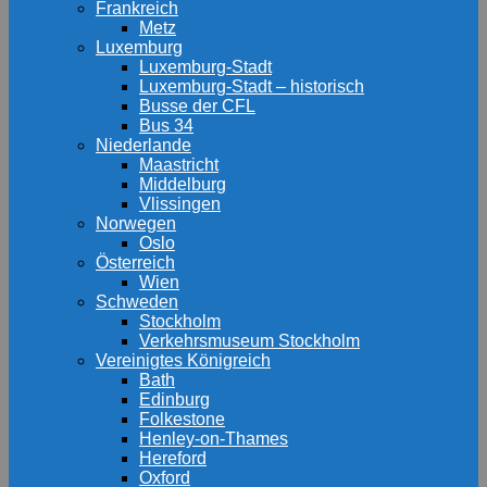
Frankreich
Metz
Luxemburg
Luxemburg-Stadt
Luxemburg-Stadt – historisch
Busse der CFL
Bus 34
Niederlande
Maastricht
Middelburg
Vlissingen
Norwegen
Oslo
Österreich
Wien
Schweden
Stockholm
Verkehrsmuseum Stockholm
Vereinigtes Königreich
Bath
Edinburg
Folkestone
Henley-on-Thames
Hereford
Oxford