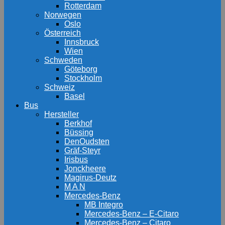
Rotterdam
Norwegen
Oslo
Österreich
Innsbruck
Wien
Schweden
Göteborg
Stockholm
Schweiz
Basel
Bus
Hersteller
Berkhof
Büssing
DenOudsten
Gräf-Steyr
Irisbus
Jonckheere
Magirus-Deutz
M A N
Mercedes-Benz
MB Integro
Mercedes-Benz – E-Citaro
Mercedes-Benz – Citaro