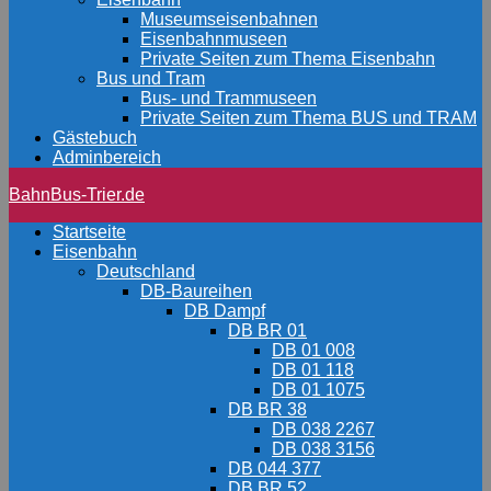
Museumseisenbahnen
Eisenbahnmuseen
Private Seiten zum Thema Eisenbahn
Bus und Tram
Bus- und Trammuseen
Private Seiten zum Thema BUS und TRAM
Gästebuch
Adminbereich
BahnBus-Trier.de
Startseite
Eisenbahn
Deutschland
DB-Baureihen
DB Dampf
DB BR 01
DB 01 008
DB 01 118
DB 01 1075
DB BR 38
DB 038 2267
DB 038 3156
DB 044 377
DB BR 52