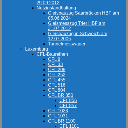
29.09.2012
Netzinstandhaltung
Gleisbauzug Saarbrücken HBF am
05.06.2024
Gleismesszug Trier HBF am
31.07.2012
Gleisbauzug in Schweich am
12.07.2005
Tunnelmesswagen
Luxemburg
CFL-Baureihen
CFL 8
CFL 33
CFL 208
CFL 252
CFL 455
CFL 516
CFL 804
CFL BR 850
CFL 856
CFL 857
CFL 1023
CFL 1031
CFL BR 1100
CFL 1101