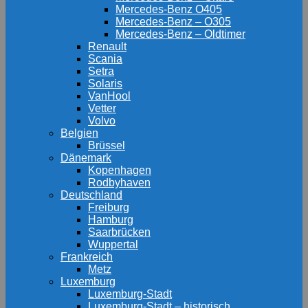
Mercedes-Benz O405
Mercedes-Benz – O305
Mercedes-Benz – Oldtimer
Renault
Scania
Setra
Solaris
VanHool
Vetter
Volvo
Belgien
Brüssel
Dänemark
Kopenhagen
Rodbyhaven
Deutschland
Freiburg
Hamburg
Saarbrücken
Wuppertal
Frankreich
Metz
Luxemburg
Luxemburg-Stadt
Luxemburg-Stadt – historisch