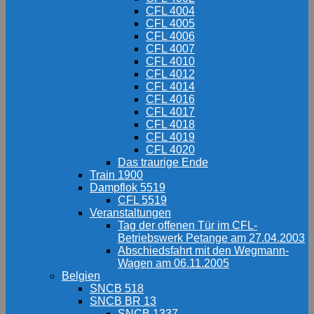
CFL 4004
CFL 4005
CFL 4006
CFL 4007
CFL 4010
CFL 4012
CFL 4014
CFL 4016
CFL 4017
CFL 4018
CFL 4019
CFL 4020
Das traurige Ende
Train 1900
Dampflok 5519
CFL 5519
Veranstaltungen
Tag der offenen Tür im CFL-
Betriebswerk Petange am 27.04.2003
Abschiedsfahrt mit den Wegmann-
Wagen am 06.11.2005
Belgien
SNCB 518
SNCB BR 13
SNCB 1337