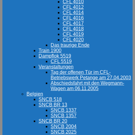
CFL 4010
CFL 4012
CFL 4014
CFL 4016
CFL 4017
CFL 4018
CFL 4019
CFL 4020
Das traurige Ende
Train 1900
Dampflok 5519
CFL 5519
Veranstaltungen
Tag der offenen Tür im CFL-
Betriebswerk Petange am 27.04.2003
Abschiedsfahrt mit den Wegmann-
Wagen am 06.11.2005
Belgien
SNCB 518
SNCB BR 13
SNCB 1337
SNCB 1357
SNCB BR 20
SNCB 2004
SNCB 2025