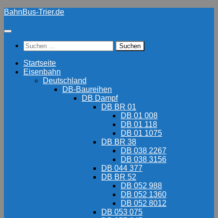
Zum
BahnBus-Trier.de
Inhalt
springen
Suchen
nach:
Startseite
Eisenbahn
Deutschland
DB-Baureihen
DB Dampf
DB BR 01
DB 01 008
DB 01 118
DB 01 1075
DB BR 38
DB 038 2267
DB 038 3156
DB 044 377
DB BR 52
DB 052 988
DB 052 1360
DB 052 8012
DB 053 075