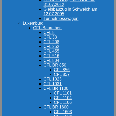
31.07.2012
Gleisbauzug in Schweich am
12.07.2005
Tunnelmesswagen
Luxemburg
CFL-Baureihen
CFL 8
CFL 33
CFL 208
CFL 252
CFL 455
CFL 516
CFL 804
CFL BR 850
CFL 856
CFL 857
CFL 1023
CFL 1031
CFL BR 1100
CFL 1101
CFL 1104
CFL 1106
CFL BR 1600
CFL 1603