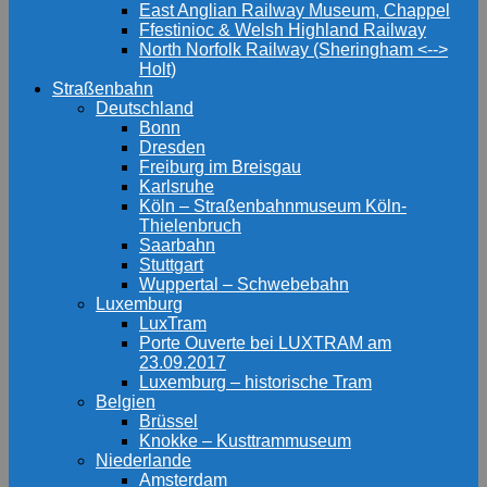
East Anglian Railway Museum, Chappel
Ffestinioc & Welsh Highland Railway
North Norfolk Railway (Sheringham <-->
Holt)
Straßenbahn
Deutschland
Bonn
Dresden
Freiburg im Breisgau
Karlsruhe
Köln – Straßenbahnmuseum Köln-
Thielenbruch
Saarbahn
Stuttgart
Wuppertal – Schwebebahn
Luxemburg
LuxTram
Porte Ouverte bei LUXTRAM am
23.09.2017
Luxemburg – historische Tram
Belgien
Brüssel
Knokke – Kusttrammuseum
Niederlande
Amsterdam