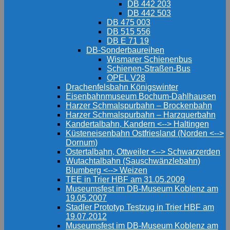
DB 442 203
DB 442 503
DB 475 003
DB 515 556
DB E 71 19
DB-Sonderbaureihen
Wismarer Schienenbus
Schienen-Straßen-Bus
OPEL V28
Drachenfelsbahn Königswinter
Eisenbahnmuseum Bochum-Dahlhausen
Harzer Schmalspurbahn – Brockenbahn
Harzer Schmalspurbahn – Harzquerbahn
Kandertalbahn, Kandern <--> Haltingen
Küsteneisenbahn Ostfriesland (Norden <-->
Dornum)
Ostertalbahn, Ottweiler <--> Schwarzerden
Wutachtalbahn (Sauschwänzlebahn)
Blumberg <--> Weizen
TEE in Trier HBF am 31.05.2009
Museumsfest im DB-Museum Koblenz am
19.05.2007
Stadler Prototyp Testzug in Trier HBF am
19.07.2012
Museumsfest im DB-Museum Koblenz am