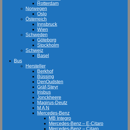
Rotterdam
Norwegen
Oslo
Österreich
Innsbruck
Wien
Schweden
Göteborg
Stockholm
Schweiz
Basel
Bus
Hersteller
Berkhof
Büssing
DenOudsten
Gräf-Steyr
Irisbus
Jonckheere
Magirus-Deutz
M A N
Mercedes-Benz
MB Integro
Mercedes-Benz – E-Citaro
Mercedes-Benz – Citaro