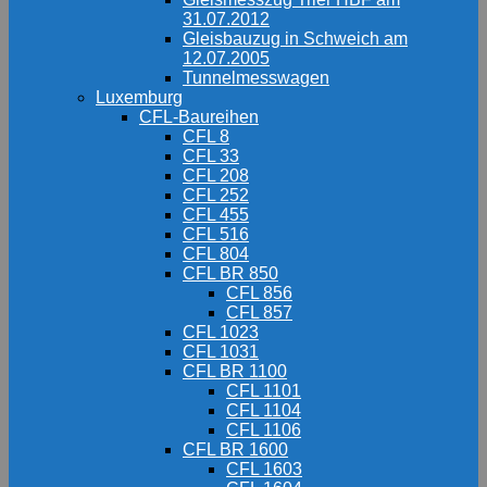
31.07.2012
Gleisbauzug in Schweich am
12.07.2005
Tunnelmesswagen
Luxemburg
CFL-Baureihen
CFL 8
CFL 33
CFL 208
CFL 252
CFL 455
CFL 516
CFL 804
CFL BR 850
CFL 856
CFL 857
CFL 1023
CFL 1031
CFL BR 1100
CFL 1101
CFL 1104
CFL 1106
CFL BR 1600
CFL 1603