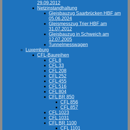
29.09.2012
Netzinstandhaltung
Gleisbauzug Saarbrücken HBF am
05.06.2024
Gleismesszug Trier HBF am
31.07.2012
Gleisbauzug in Schweich am
12.07.2005
Tunnelmesswagen
Luxemburg
CFL-Baureihen
CFL 8
CFL 33
CFL 208
CFL 252
CFL 455
CFL 516
CFL 804
CFL BR 850
CFL 856
CFL 857
CFL 1023
CFL 1031
CFL BR 1100
CFL 1101