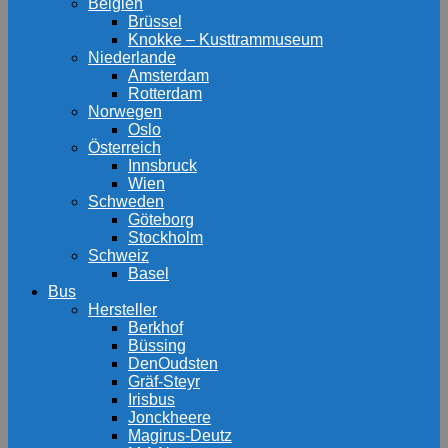
Belgien
Brüssel
Knokke – Kusttrammuseum
Niederlande
Amsterdam
Rotterdam
Norwegen
Oslo
Österreich
Innsbruck
Wien
Schweden
Göteborg
Stockholm
Schweiz
Basel
Bus
Hersteller
Berkhof
Büssing
DenOudsten
Gräf-Steyr
Irisbus
Jonckheere
Magirus-Deutz