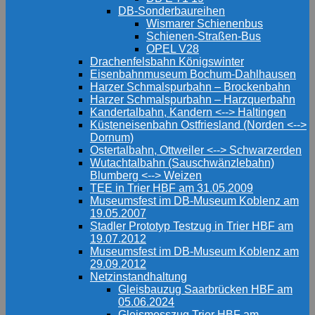
DB-Sonderbaureihen
Wismarer Schienenbus
Schienen-Straßen-Bus
OPEL V28
Drachenfelsbahn Königswinter
Eisenbahnmuseum Bochum-Dahlhausen
Harzer Schmalspurbahn – Brockenbahn
Harzer Schmalspurbahn – Harzquerbahn
Kandertalbahn, Kandern <--> Haltingen
Küsteneisenbahn Ostfriesland (Norden <-->
Dornum)
Ostertalbahn, Ottweiler <--> Schwarzerden
Wutachtalbahn (Sauschwänzlebahn)
Blumberg <--> Weizen
TEE in Trier HBF am 31.05.2009
Museumsfest im DB-Museum Koblenz am
19.05.2007
Stadler Prototyp Testzug in Trier HBF am
19.07.2012
Museumsfest im DB-Museum Koblenz am
29.09.2012
Netzinstandhaltung
Gleisbauzug Saarbrücken HBF am
05.06.2024
Gleismesszug Trier HBF am