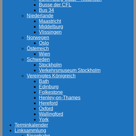
Busse der CFL
Bus 34
Niederlande
Maastricht
Middelburg
Vlissingen
Norwegen
Oslo
Österreich
Wien
Schweden
Stockholm
Verkehrsmuseum Stockholm
Vereinigtes Königreich
Bath
Edinburg
Folkestone
Henley-on-Thames
Hereford
Oxford
Wallingford
York
Terminkalender
Linksammlung
Eisenbahn