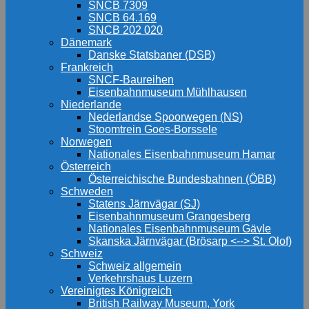
SNCB 7309
SNCB 64.169
SNCB 202 020
Dänemark
Danske Statsbaner (DSB)
Frankreich
SNCF-Baureihen
Eisenbahnmuseum Mühlhausen
Niederlande
Nederlandse Spoorwegen (NS)
Stoomtrein Goes-Borssele
Norwegen
Nationales Eisenbahnmuseum Hamar
Österreich
Österreichische Bundesbahnen (ÖBB)
Schweden
Statens Järnvägar (SJ)
Eisenbahnmuseum Grangesberg
Nationales Eisenbahnmuseum Gävle
Skanska Järnvägar (Brösarp <--> St. Olof)
Schweiz
Schweiz allgemein
Verkehrshaus Luzern
Vereinigtes Königreich
British Railway Museum, York