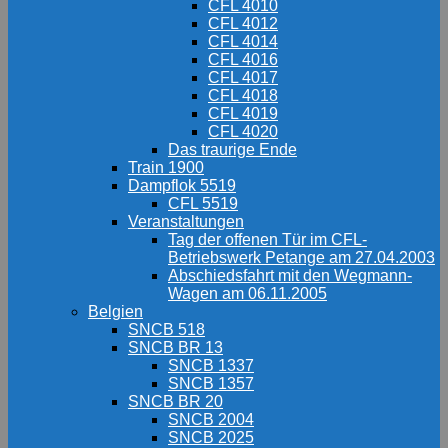
CFL 4010
CFL 4012
CFL 4014
CFL 4016
CFL 4017
CFL 4018
CFL 4019
CFL 4020
Das traurige Ende
Train 1900
Dampflok 5519
CFL 5519
Veranstaltungen
Tag der offenen Tür im CFL-
Betriebswerk Petange am 27.04.2003
Abschiedsfahrt mit den Wegmann-
Wagen am 06.11.2005
Belgien
SNCB 518
SNCB BR 13
SNCB 1337
SNCB 1357
SNCB BR 20
SNCB 2004
SNCB 2025