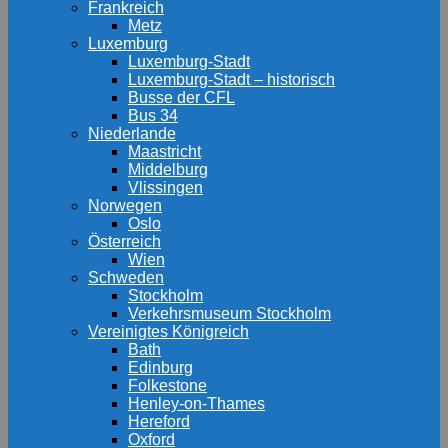
Frankreich
Metz
Luxemburg
Luxemburg-Stadt
Luxemburg-Stadt – historisch
Busse der CFL
Bus 34
Niederlande
Maastricht
Middelburg
Vlissingen
Norwegen
Oslo
Österreich
Wien
Schweden
Stockholm
Verkehrsmuseum Stockholm
Vereinigtes Königreich
Bath
Edinburg
Folkestone
Henley-on-Thames
Hereford
Oxford