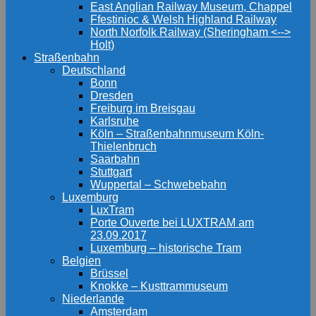
East Anglian Railway Museum, Chappel
Ffestinioc & Welsh Highland Railway
North Norfolk Railway (Sheringham <-->
Holt)
Straßenbahn
Deutschland
Bonn
Dresden
Freiburg im Breisgau
Karlsruhe
Köln – Straßenbahnmuseum Köln-
Thielenbruch
Saarbahn
Stuttgart
Wuppertal – Schwebebahn
Luxemburg
LuxTram
Porte Ouverte bei LUXTRAM am
23.09.2017
Luxemburg – historische Tram
Belgien
Brüssel
Knokke – Kusttrammuseum
Niederlande
Amsterdam