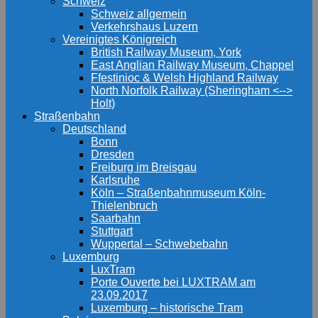
Schweiz
Schweiz allgemein
Verkehrshaus Luzern
Vereinigtes Königreich
British Railway Museum, York
East Anglian Railway Museum, Chappel
Ffestinioc & Welsh Highland Railway
North Norfolk Railway (Sheringham <-->
Holt)
Straßenbahn
Deutschland
Bonn
Dresden
Freiburg im Breisgau
Karlsruhe
Köln – Straßenbahnmuseum Köln-
Thielenbruch
Saarbahn
Stuttgart
Wuppertal – Schwebebahn
Luxemburg
LuxTram
Porte Ouverte bei LUXTRAM am
23.09.2017
Luxemburg – historische Tram