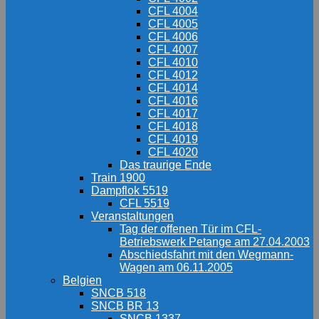
CFL 4004
CFL 4005
CFL 4006
CFL 4007
CFL 4010
CFL 4012
CFL 4014
CFL 4016
CFL 4017
CFL 4018
CFL 4019
CFL 4020
Das traurige Ende
Train 1900
Dampflok 5519
CFL 5519
Veranstaltungen
Tag der offenen Tür im CFL-
Betriebswerk Petange am 27.04.2003
Abschiedsfahrt mit den Wegmann-
Wagen am 06.11.2005
Belgien
SNCB 518
SNCB BR 13
SNCB 1337