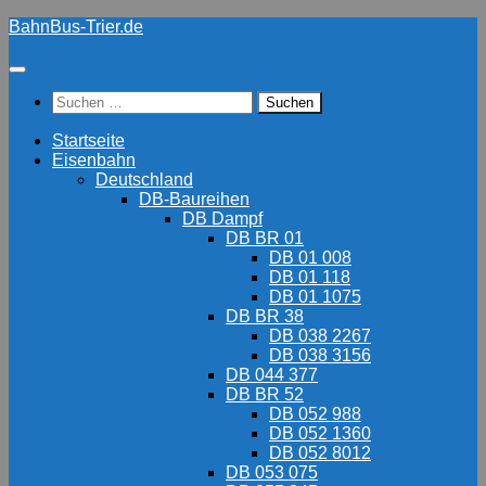
Zum
BahnBus-Trier.de
Inhalt
springen
Suchen
nach:
Startseite
Eisenbahn
Deutschland
DB-Baureihen
DB Dampf
DB BR 01
DB 01 008
DB 01 118
DB 01 1075
DB BR 38
DB 038 2267
DB 038 3156
DB 044 377
DB BR 52
DB 052 988
DB 052 1360
DB 052 8012
DB 053 075