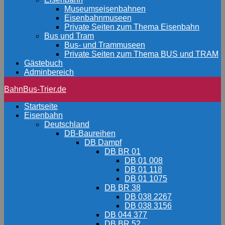
Museumseisenbahnen
Eisenbahnmuseen
Private Seiten zum Thema Eisenbahn
Bus und Tram
Bus- und Trammuseen
Private Seiten zum Thema BUS und TRAM
Gästebuch
Adminbereich
BahnBus-Trier.de
Startseite
Eisenbahn
Deutschland
DB-Baureihen
DB Dampf
DB BR 01
DB 01 008
DB 01 118
DB 01 1075
DB BR 38
DB 038 2267
DB 038 3156
DB 044 377
DB BR 52