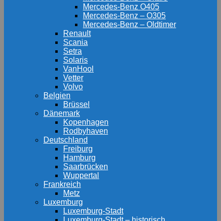
Mercedes-Benz O405
Mercedes-Benz – O305
Mercedes-Benz – Oldtimer
Renault
Scania
Setra
Solaris
VanHool
Vetter
Volvo
Belgien
Brüssel
Dänemark
Kopenhagen
Rodbyhaven
Deutschland
Freiburg
Hamburg
Saarbrücken
Wuppertal
Frankreich
Metz
Luxemburg
Luxemburg-Stadt
Luxemburg-Stadt – historisch