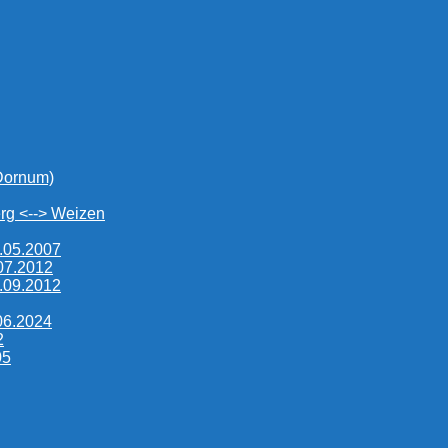
 Dornum)
rg <--> Weizen
.05.2007
.07.2012
.09.2012
06.2024
2
05