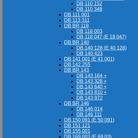
DB 110 152
DB 110 348
DB 111 001
DB 113 311
DB BR 118
DB 118 003
DB 118 047 (E 18 047)
DB BR 140
DB 140 128 (E 40 128)
DB 140 423
DB 141 001 (E 41 001)
DB 142 255
DB BR 143
DB 143 164 +
DB 143 328 +
DB 143 640 +
DB 143 810 +
DB 143 972
DB BR 146
DB 146 014
DB 146 111
DB 150 091 (E 50 091)
DB 151 121
DB 155 001
DB 169 003 (E 69 03)