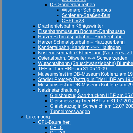
DB-Sonderbaureihen
Wismarer Schienenbus
Schienen-Straßen-Bus
OPEL V28
Drachenfelsbahn Königswinter
Eisenbahnmuseum Bochum-Dahlhausen
Harzer Schmalspurbahn – Brockenbahn
Harzer Schmalspurbahn – Harzquerbahn
Kandertalbahn, Kandern <--> Haltingen
Küsteneisenbahn Ostfriesland (Norden <-->
Ostertalbahn, Ottweiler <--> Schwarzerden
Wutachtalbahn (Sauschwänzlebahn) Blumbe
TEE in Trier HBF am 31.05.2009
Museumsfest im DB-Museum Koblenz am 19
Stadler Prototyp Testzug in Trier HBF am 19
Museumsfest im DB-Museum Koblenz am 29
Netzinstandhaltung
Gleisbauzug Saarbrücken HBF am 05.
Gleismesszug Trier HBF am 31.07.201
Gleisbauzug in Schweich am 12.07.20
Tunnelmesswagen
Luxemburg
CFL-Baureihen
CFL 8
CFL 33