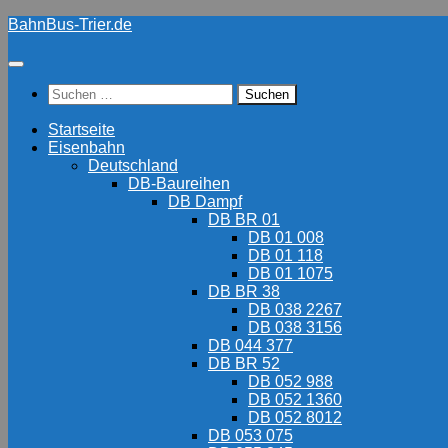
Zum
BahnBus-Trier.de
Inhalt
springen
Suchen
nach:
Startseite
Eisenbahn
Deutschland
DB-Baureihen
DB Dampf
DB BR 01
DB 01 008
DB 01 118
DB 01 1075
DB BR 38
DB 038 2267
DB 038 3156
DB 044 377
DB BR 52
DB 052 988
DB 052 1360
DB 052 8012
DB 053 075