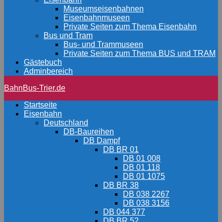
Museumseisenbahnen
Eisenbahnmuseen
Private Seiten zum Thema Eisenbahn
Bus und Tram
Bus- und Trammuseen
Private Seiten zum Thema BUS und TRAM
Gästebuch
Adminbereich
BahnBus-Trier.de
Startseite
Eisenbahn
Deutschland
DB-Baureihen
DB Dampf
DB BR 01
DB 01 008
DB 01 118
DB 01 1075
DB BR 38
DB 038 2267
DB 038 3156
DB 044 377
DB BR 52