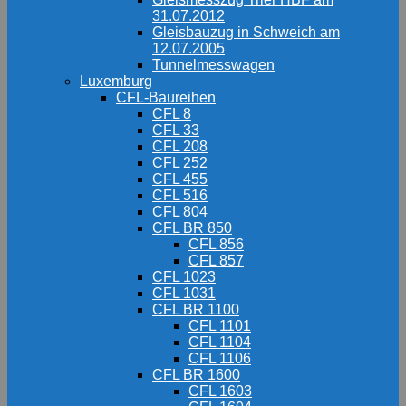
31.07.2012
Gleisbauzug in Schweich am
12.07.2005
Tunnelmesswagen
Luxemburg
CFL-Baureihen
CFL 8
CFL 33
CFL 208
CFL 252
CFL 455
CFL 516
CFL 804
CFL BR 850
CFL 856
CFL 857
CFL 1023
CFL 1031
CFL BR 1100
CFL 1101
CFL 1104
CFL 1106
CFL BR 1600
CFL 1603