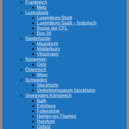
Frankreich
Metz
Luxemburg
Luxemburg-Stadt
Luxemburg-Stadt – historisch
Busse der CFL
Bus 34
Niederlande
Maastricht
Middelburg
Vlissingen
Norwegen
Oslo
Österreich
Wien
Schweden
Stockholm
Verkehrsmuseum Stockholm
Vereinigtes Königreich
Bath
Edinburg
Folkestone
Henley-on-Thames
Hereford
Oxford