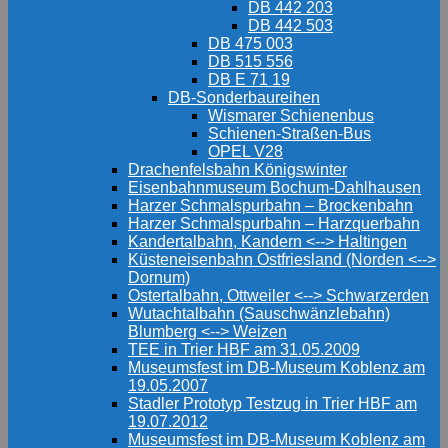
DB 442 203
DB 442 503
DB 475 003
DB 515 556
DB E 71 19
DB-Sonderbaureihen
Wismarer Schienenbus
Schienen-Straßen-Bus
OPEL V28
Drachenfelsbahn Königswinter
Eisenbahnmuseum Bochum-Dahlhausen
Harzer Schmalspurbahn – Brockenbahn
Harzer Schmalspurbahn – Harzquerbahn
Kandertalbahn, Kandern <--> Haltingen
Küsteneisenbahn Ostfriesland (Norden <-->
Dornum)
Ostertalbahn, Ottweiler <--> Schwarzerden
Wutachtalbahn (Sauschwänzlebahn)
Blumberg <--> Weizen
TEE in Trier HBF am 31.05.2009
Museumsfest im DB-Museum Koblenz am
19.05.2007
Stadler Prototyp Testzug in Trier HBF am
19.07.2012
Museumsfest im DB-Museum Koblenz am