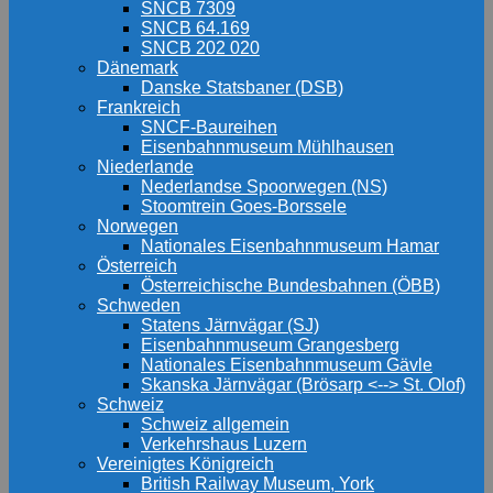
SNCB 7309
SNCB 64.169
SNCB 202 020
Dänemark
Danske Statsbaner (DSB)
Frankreich
SNCF-Baureihen
Eisenbahnmuseum Mühlhausen
Niederlande
Nederlandse Spoorwegen (NS)
Stoomtrein Goes-Borssele
Norwegen
Nationales Eisenbahnmuseum Hamar
Österreich
Österreichische Bundesbahnen (ÖBB)
Schweden
Statens Järnvägar (SJ)
Eisenbahnmuseum Grangesberg
Nationales Eisenbahnmuseum Gävle
Skanska Järnvägar (Brösarp <--> St. Olof)
Schweiz
Schweiz allgemein
Verkehrshaus Luzern
Vereinigtes Königreich
British Railway Museum, York