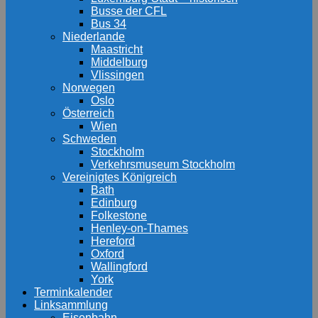
Busse der CFL
Bus 34
Niederlande
Maastricht
Middelburg
Vlissingen
Norwegen
Oslo
Österreich
Wien
Schweden
Stockholm
Verkehrsmuseum Stockholm
Vereinigtes Königreich
Bath
Edinburg
Folkestone
Henley-on-Thames
Hereford
Oxford
Wallingford
York
Terminkalender
Linksammlung
Eisenbahn