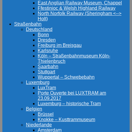
East Anglian Railway Museum, Chappel
Ffestinioc & Welsh Highland Railway
North Norfolk Railway (Sheringham <-->
Holt)
Straßenbahn
Deutschland
Bonn
Dresden
Freiburg im Breisgau
Karlsruhe
Köln – Straßenbahnmuseum Köln-
Thielenbruch
Saarbahn
Stuttgart
Wuppertal – Schwebebahn
Luxemburg
LuxTram
Porte Ouverte bei LUXTRAM am
23.09.2017
Luxemburg – historische Tram
Belgien
Brüssel
Knokke – Kusttrammuseum
Niederlande
Amsterdam