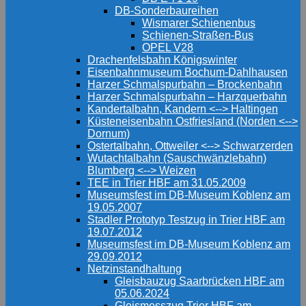
DB-Sonderbaureihen
Wismarer Schienenbus
Schienen-Straßen-Bus
OPEL V28
Drachenfelsbahn Königswinter
Eisenbahnmuseum Bochum-Dahlhausen
Harzer Schmalspurbahn – Brockenbahn
Harzer Schmalspurbahn – Harzquerbahn
Kandertalbahn, Kandern <--> Haltingen
Küsteneisenbahn Ostfriesland (Norden <-->
Dornum)
Ostertalbahn, Ottweiler <--> Schwarzerden
Wutachtalbahn (Sauschwänzlebahn)
Blumberg <--> Weizen
TEE in Trier HBF am 31.05.2009
Museumsfest im DB-Museum Koblenz am
19.05.2007
Stadler Prototyp Testzug in Trier HBF am
19.07.2012
Museumsfest im DB-Museum Koblenz am
29.09.2012
Netzinstandhaltung
Gleisbauzug Saarbrücken HBF am
05.06.2024
Gleismesszug Trier HBF am