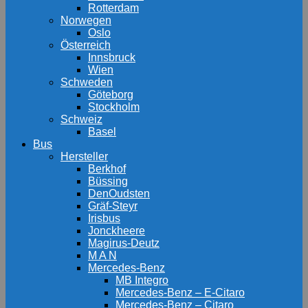
Rotterdam
Norwegen
Oslo
Österreich
Innsbruck
Wien
Schweden
Göteborg
Stockholm
Schweiz
Basel
Bus
Hersteller
Berkhof
Büssing
DenOudsten
Gräf-Steyr
Irisbus
Jonckheere
Magirus-Deutz
M A N
Mercedes-Benz
MB Integro
Mercedes-Benz – E-Citaro
Mercedes-Benz – Citaro