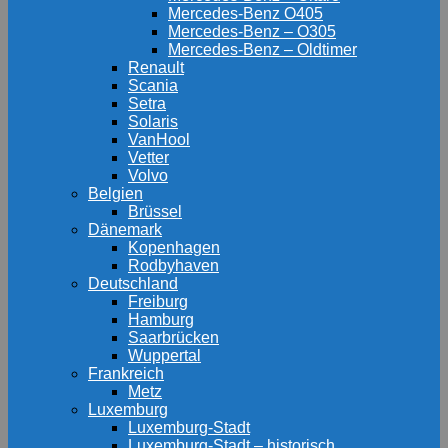
Mercedes-Benz O405
Mercedes-Benz – O305
Mercedes-Benz – Oldtimer
Renault
Scania
Setra
Solaris
VanHool
Vetter
Volvo
Belgien
Brüssel
Dänemark
Kopenhagen
Rodbyhaven
Deutschland
Freiburg
Hamburg
Saarbrücken
Wuppertal
Frankreich
Metz
Luxemburg
Luxemburg-Stadt
Luxemburg-Stadt – historisch