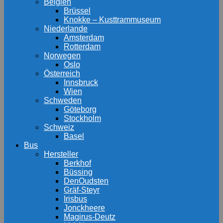
Belgien
Brüssel
Knokke – Kusttrammuseum
Niederlande
Amsterdam
Rotterdam
Norwegen
Oslo
Österreich
Innsbruck
Wien
Schweden
Göteborg
Stockholm
Schweiz
Basel
Bus
Hersteller
Berkhof
Büssing
DenOudsten
Gräf-Steyr
Irisbus
Jonckheere
Magirus-Deutz