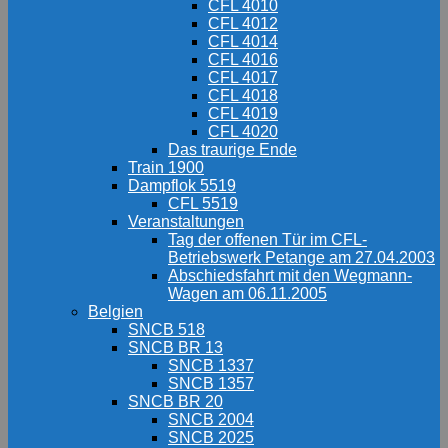
CFL 4010
CFL 4012
CFL 4014
CFL 4016
CFL 4017
CFL 4018
CFL 4019
CFL 4020
Das traurige Ende
Train 1900
Dampflok 5519
CFL 5519
Veranstaltungen
Tag der offenen Tür im CFL-
Betriebswerk Petange am 27.04.2003
Abschiedsfahrt mit den Wegmann-
Wagen am 06.11.2005
Belgien
SNCB 518
SNCB BR 13
SNCB 1337
SNCB 1357
SNCB BR 20
SNCB 2004
SNCB 2025