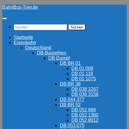
Zum
BahnBus-Trier.de
Inhalt
springen
Suchen
nach:
Startseite
Eisenbahn
Deutschland
DB-Baureihen
DB Dampf
DB BR 01
DB 01 008
DB 01 118
DB 01 1075
DB BR 38
DB 038 2267
DB 038 3156
DB 044 377
DB BR 52
DB 052 988
DB 052 1360
DB 052 8012
DB 053 075