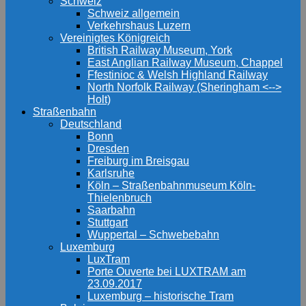
Schweiz
Schweiz allgemein
Verkehrshaus Luzern
Vereinigtes Königreich
British Railway Museum, York
East Anglian Railway Museum, Chappel
Ffestinioc & Welsh Highland Railway
North Norfolk Railway (Sheringham <-->
Holt)
Straßenbahn
Deutschland
Bonn
Dresden
Freiburg im Breisgau
Karlsruhe
Köln – Straßenbahnmuseum Köln-
Thielenbruch
Saarbahn
Stuttgart
Wuppertal – Schwebebahn
Luxemburg
LuxTram
Porte Ouverte bei LUXTRAM am
23.09.2017
Luxemburg – historische Tram