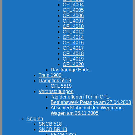
CFL 4004
CFL 4005
CFL 4006
CFL 4007
CFL 4010
CFL 4012
CFL 4014
CFL 4016
CFL 4017
CFL 4018
CFL 4019
CFL 4020
Das traurige Ende
Train 1900
Dampflok 5519
CFL 5519
Veranstaltungen
Tag der offenen Tür im CFL-
Betriebswerk Petange am 27.04.2003
Abschiedsfahrt mit den Wegmann-
Wagen am 06.11.2005
Belgien
SNCB 518
SNCB BR 13
SNCB 1337