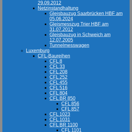
29.09.2012
Netzinstandhaltung
Gleisbauzug Saarbrücken HBF am
05.06.2024
Gleismesszug Trier HBF am
31.07.2012
Gleisbauzug in Schweich am
12.07.2005
Tunnelmesswagen
Luxemburg
CFL-Baureihen
CFL 8
CFL 33
CFL 208
CFL 252
CFL 455
CFL 516
CFL 804
CFL BR 850
CFL 856
CFL 857
CFL 1023
CFL 1031
CFL BR 1100
CFL 1101