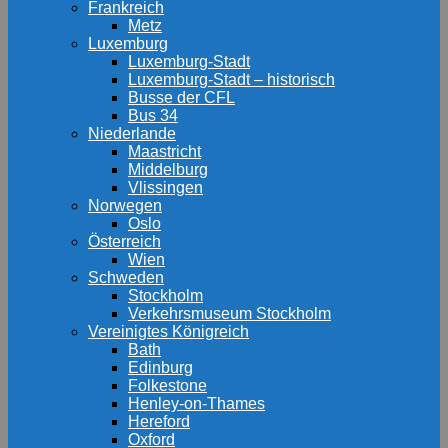
Frankreich
Metz
Luxemburg
Luxemburg-Stadt
Luxemburg-Stadt – historisch
Busse der CFL
Bus 34
Niederlande
Maastricht
Middelburg
Vlissingen
Norwegen
Oslo
Österreich
Wien
Schweden
Stockholm
Verkehrsmuseum Stockholm
Vereinigtes Königreich
Bath
Edinburg
Folkestone
Henley-on-Thames
Hereford
Oxford