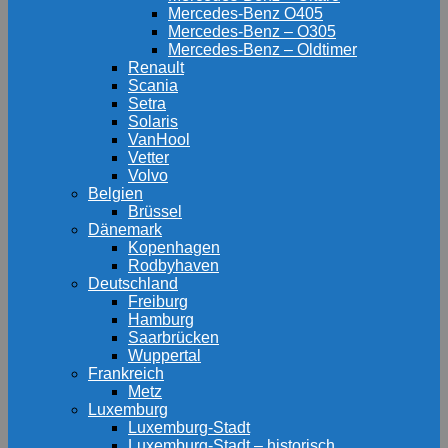
Mercedes-Benz O405
Mercedes-Benz – O305
Mercedes-Benz – Oldtimer
Renault
Scania
Setra
Solaris
VanHool
Vetter
Volvo
Belgien
Brüssel
Dänemark
Kopenhagen
Rodbyhaven
Deutschland
Freiburg
Hamburg
Saarbrücken
Wuppertal
Frankreich
Metz
Luxemburg
Luxemburg-Stadt
Luxemburg-Stadt – historisch