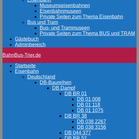
Museumseisenbahnen
Eisenbahnmuseen
Private Seiten zum Thema Eisenbahn
Bus und Tram
Bus- und Trammuseen
Private Seiten zum Thema BUS und TRAM
Gästebuch
Adminbereich
BahnBus-Trier.de
Startseite
Eisenbahn
Deutschland
DB-Baureihen
DB Dampf
DB BR 01
DB 01 008
DB 01 118
DB 01 1075
DB BR 38
DB 038 2267
DB 038 3156
DB 044 377
DB BR 52