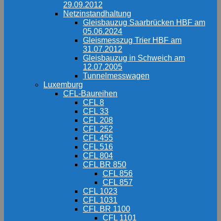
29.09.2012
Netzinstandhaltung
Gleisbauzug Saarbrücken HBF am
05.06.2024
Gleismesszug Trier HBF am
31.07.2012
Gleisbauzug in Schweich am
12.07.2005
Tunnelmesswagen
Luxemburg
CFL-Baureihen
CFL 8
CFL 33
CFL 208
CFL 252
CFL 455
CFL 516
CFL 804
CFL BR 850
CFL 856
CFL 857
CFL 1023
CFL 1031
CFL BR 1100
CFL 1101