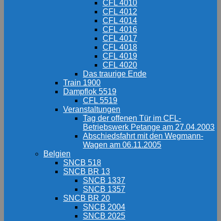
CFL 4010
CFL 4012
CFL 4014
CFL 4016
CFL 4017
CFL 4018
CFL 4019
CFL 4020
Das traurige Ende
Train 1900
Dampflok 5519
CFL 5519
Veranstaltungen
Tag der offenen Tür im CFL-
Betriebswerk Petange am 27.04.2003
Abschiedsfahrt mit den Wegmann-
Wagen am 06.11.2005
Belgien
SNCB 518
SNCB BR 13
SNCB 1337
SNCB 1357
SNCB BR 20
SNCB 2004
SNCB 2025