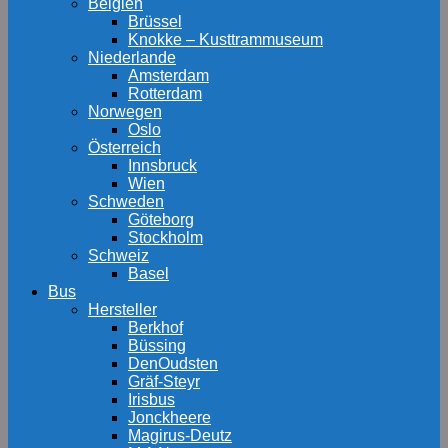
Belgien
Brüssel
Knokke – Kusttrammuseum
Niederlande
Amsterdam
Rotterdam
Norwegen
Oslo
Österreich
Innsbruck
Wien
Schweden
Göteborg
Stockholm
Schweiz
Basel
Bus
Hersteller
Berkhof
Büssing
DenOudsten
Gräf-Steyr
Irisbus
Jonckheere
Magirus-Deutz