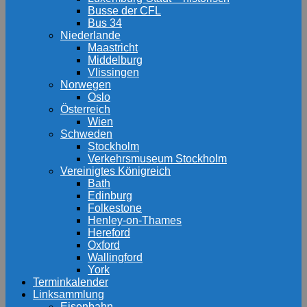
Busse der CFL
Bus 34
Niederlande
Maastricht
Middelburg
Vlissingen
Norwegen
Oslo
Österreich
Wien
Schweden
Stockholm
Verkehrsmuseum Stockholm
Vereinigtes Königreich
Bath
Edinburg
Folkestone
Henley-on-Thames
Hereford
Oxford
Wallingford
York
Terminkalender
Linksammlung
Eisenbahn