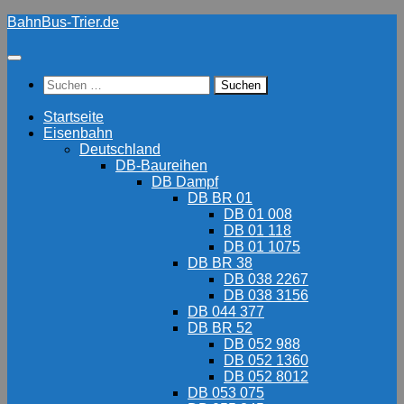
Zum
BahnBus-Trier.de
Inhalt
springen
Suchen
nach:
Startseite
Eisenbahn
Deutschland
DB-Baureihen
DB Dampf
DB BR 01
DB 01 008
DB 01 118
DB 01 1075
DB BR 38
DB 038 2267
DB 038 3156
DB 044 377
DB BR 52
DB 052 988
DB 052 1360
DB 052 8012
DB 053 075