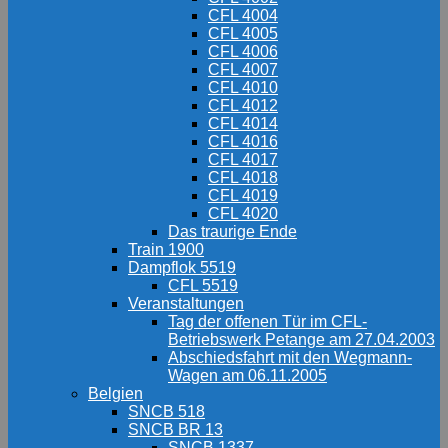
CFL 4004
CFL 4005
CFL 4006
CFL 4007
CFL 4010
CFL 4012
CFL 4014
CFL 4016
CFL 4017
CFL 4018
CFL 4019
CFL 4020
Das traurige Ende
Train 1900
Dampflok 5519
CFL 5519
Veranstaltungen
Tag der offenen Tür im CFL-
Betriebswerk Petange am 27.04.2003
Abschiedsfahrt mit den Wegmann-
Wagen am 06.11.2005
Belgien
SNCB 518
SNCB BR 13
SNCB 1337