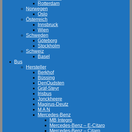
Rotterdam
Norwegen
Oslo
Österreich
Innsbruck
Wien
Schweden
Göteborg
Stockholm
Schweiz
Basel
Bus
Hersteller
Berkhof
Büssing
DenOudsten
Gräf-Steyr
Irisbus
Jonckheere
Magirus-Deutz
M A N
Mercedes-Benz
MB Integro
Mercedes-Benz – E-Citaro
Mercedes-Benz – Citaro