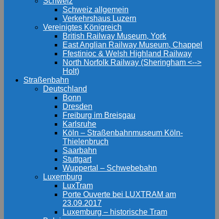
Schweiz
Schweiz allgemein
Verkehrshaus Luzern
Vereinigtes Königreich
British Railway Museum, York
East Anglian Railway Museum, Chappel
Ffestinioc & Welsh Highland Railway
North Norfolk Railway (Sheringham <-->
Holt)
Straßenbahn
Deutschland
Bonn
Dresden
Freiburg im Breisgau
Karlsruhe
Köln – Straßenbahnmuseum Köln-
Thielenbruch
Saarbahn
Stuttgart
Wuppertal – Schwebebahn
Luxemburg
LuxTram
Porte Ouverte bei LUXTRAM am
23.09.2017
Luxemburg – historische Tram