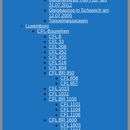
31.07.2012
Gleisbauzug in Schweich am
12.07.2005
Tunnelmesswagen
Luxemburg
CFL-Baureihen
CFL 8
CFL 33
CFL 208
CFL 252
CFL 455
CFL 516
CFL 804
CFL BR 850
CFL 856
CFL 857
CFL 1023
CFL 1031
CFL BR 1100
CFL 1101
CFL 1104
CFL 1106
CFL BR 1600
CFL 1603