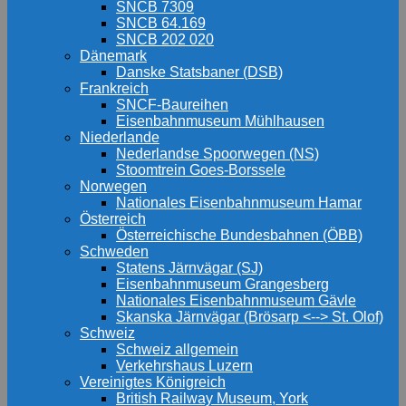
SNCB 7309
SNCB 64.169
SNCB 202 020
Dänemark
Danske Statsbaner (DSB)
Frankreich
SNCF-Baureihen
Eisenbahnmuseum Mühlhausen
Niederlande
Nederlandse Spoorwegen (NS)
Stoomtrein Goes-Borssele
Norwegen
Nationales Eisenbahnmuseum Hamar
Österreich
Österreichische Bundesbahnen (ÖBB)
Schweden
Statens Järnvägar (SJ)
Eisenbahnmuseum Grangesberg
Nationales Eisenbahnmuseum Gävle
Skanska Järnvägar (Brösarp <--> St. Olof)
Schweiz
Schweiz allgemein
Verkehrshaus Luzern
Vereinigtes Königreich
British Railway Museum, York