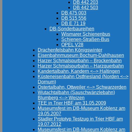
DB 442 203
DB 442 503
DB 475 003
DB 515 556
DB E 71 19
DB-Sonderbaureihen
Wismarer Schienenbus
Schienen-Straßen-Bus
OPEL V28
Drachenfelsbahn Königswinter
Eisenbahnmuseum Bochum-Dahlhausen
Harzer Schmalspurbahn – Brockenbahn
Harzer Schmalspurbahn – Harzquerbahn
Kandertalbahn, Kandern <--> Haltingen
Küsteneisenbahn Ostfriesland (Norden <-->
Dornum)
Ostertalbahn, Ottweiler <--> Schwarzerden
Wutachtalbahn (Sauschwänzlebahn)
Blumberg <--> Weizen
TEE in Trier HBF am 31.05.2009
Museumsfest im DB-Museum Koblenz am
19.05.2007
Stadler Prototyp Testzug in Trier HBF am
19.07.2012
Museumsfest im DB-Museum Koblenz am