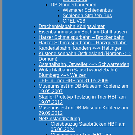
DB-Sonderbaureihen
Wismarer Schienenbus
Schienen-Straßen-Bus
OPEL V28
Drachenfelsbahn Königswinter
Eisenbahnmuseum Bochum-Dahlhausen
Harzer Schmalspurbahn – Brockenbahn
Harzer Schmalspurbahn – Harzquerbahn
Kandertalbahn, Kandern <--> Haltingen
Küsteneisenbahn Ostfriesland (Norden <-->
Dornum)
Ostertalbahn, Ottweiler <--> Schwarzerden
Wutachtalbahn (Sauschwänzlebahn)
Blumberg <--> Weizen
TEE in Trier HBF am 31.05.2009
Museumsfest im DB-Museum Koblenz am
19.05.2007
Stadler Prototyp Testzug in Trier HBF am
19.07.2012
Museumsfest im DB-Museum Koblenz am
29.09.2012
Netzinstandhaltung
Gleisbauzug Saarbrücken HBF am
05.06.2024
Gleismesszug Trier HBF am