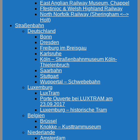
East Anglian Railway Museum, Chappel
Ffestinioc & Welsh Highland Railway
North Norfolk Railway (Sheringham <-->
Holt)
Straßenbahn
Deutschland
Bonn
Dresden
Freiburg im Breisgau
Karlsruhe
Köln – Straßenbahnmuseum Köln-
Thielenbruch
Saarbahn
Stuttgart
Wuppertal – Schwebebahn
Luxemburg
LuxTram
Porte Ouverte bei LUXTRAM am
23.09.2017
Luxemburg – historische Tram
Belgien
Brüssel
Knokke – Kusttrammuseum
Niederlande
Amsterdam